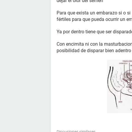
dejar el olor del semen
Para que exista un embarazo si o si 
fértiles para que pueda ocurrir un 
Ya por dentro tiene que ser dispara
Con encimita ni con la masturbacion
posibilidad de disparar bien adentr
Discusiones similares