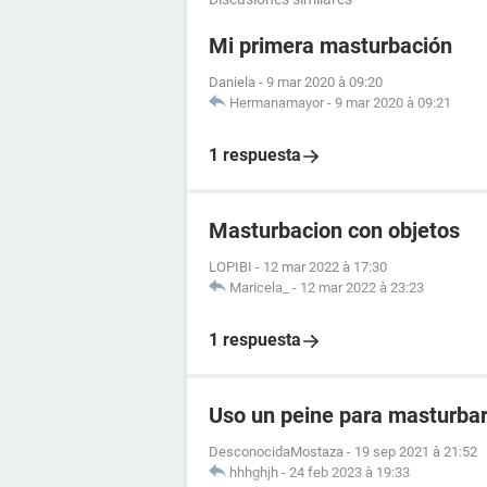
Mi primera masturbación
Daniela
-
9 mar 2020 à 09:20
Hermanamayor
-
9 mar 2020 à 09:21
1 respuesta
Masturbacion con objetos
LOPIBI
-
12 mar 2022 à 17:30
Maricela_
-
12 mar 2022 à 23:23
1 respuesta
Uso un peine para masturbar
DesconocidaMostaza
-
19 sep 2021 à 21:52
hhhghjh
-
24 feb 2023 à 19:33