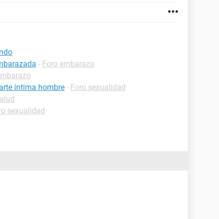
ando
embarazada
-
Foro embarazo
embarazo
parte íntima hombre
-
Foro sexualidad
alud
ro sexualidad