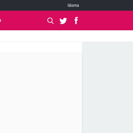
Idioma
O