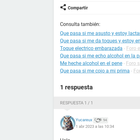
Compartir
Consulta también:
Que pasa si me asusto y estoy lact
Que pasa si me da toques y estoy 
Toque electrico embarazada
-
Foro 
Que pasa si me echo alcohol en la 
Me heche alcohol en el pene
-
Foro s
Que pasa si me cojo a mi prima
-
Fo
1 respuesta
RESPUESTA 1 / 1
Yucareux
94
1 abr 2023 a las 10:34