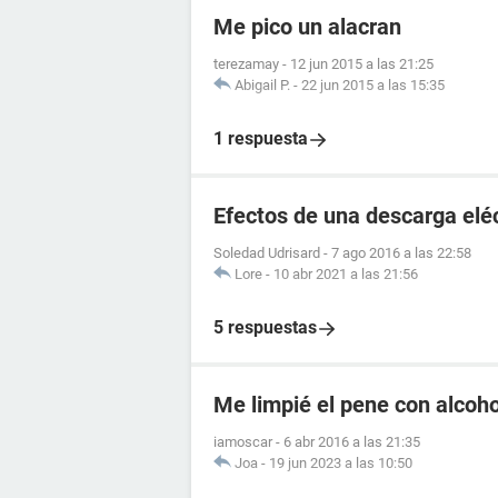
Me pico un alacran
terezamay
-
12 jun 2015 a las 21:25
Abigail P.
-
22 jun 2015 a las 15:35
1 respuesta
Efectos de una descarga elé
Soledad Udrisard
-
7 ago 2016 a las 22:58
Lore
-
10 abr 2021 a las 21:56
5 respuestas
Me limpié el pene con alcoho
iamoscar
-
6 abr 2016 a las 21:35
Joa
-
19 jun 2023 a las 10:50