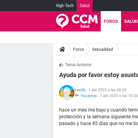
High-Tech
Salud
FOROS
SALUD
Foros
Sexualidad
Tema Anterior
Ayuda por favor estoy asust
kas06
- 1 abr 2023 a las 06:20
Yucareux
-
1 abr 2023 a las 10:34
hace un mes me bajo y cuando termi
protección y la semana siguiente m
pasado y hace 45 días que no me baj