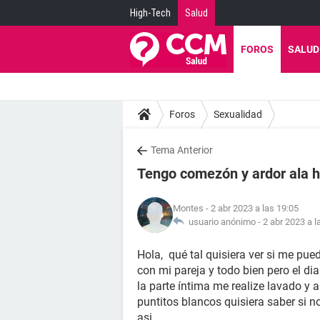
High-Tech
Salud
FOROS
SALUD
Foros
Sexualidad
Tema Anterior
Tengo comezón y ardor ala h
Montes
- 2 abr 2023 a las 19:05
usuario anónimo -
2 abr 2023 a l
Hola, qué tal quisiera ver si me pu
con mi pareja y todo bien pero el 
la parte íntima me realize lavado y
puntitos blancos quisiera saber si 
asi