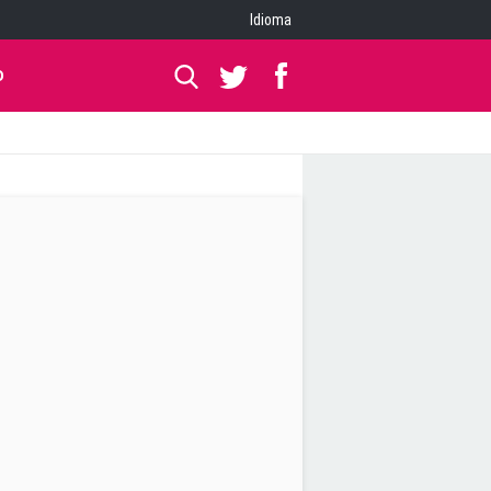
Idioma
O