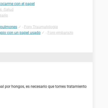
tocarme con el papel
s -Salud
sario
s pulmones
✓
-
Foro Traumatologia
pio con un papel usado
✓
-
Foro embarazo
inal por hongos, es necesario que tomes tratamiento