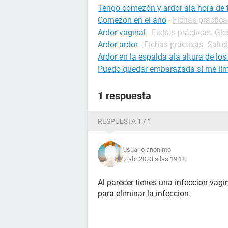
Tengo comezón y ardor ala hora de 
Comezon en el ano
-
Fichas práctica
Ardor vaginal
-
Fichas prácticas -Glo
Ardor ardor
-
Fichas prácticas -Salud
Ardor en la espalda ala altura de lo
Puedo quedar embarazada si me lim
1 respuesta
RESPUESTA 1 / 1
usuario anónimo
2 abr 2023 a las 19:18
Al parecer tienes una infeccion vag
para eliminar la infeccion.