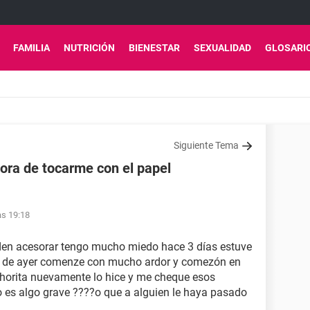
FAMILIA
NUTRICIÓN
BIENESTAR
SEXUALIDAD
GLOSARI
Siguiente Tema
ora de tocarme con el papel
as 19:18
eden acesorar tengo mucho miedo hace 3 días estuve
dia de ayer comenze con mucho ardor y comezón en
 ahorita nuevamente lo hice y me cheque esos
no es algo grave ????o que a alguien le haya pasado