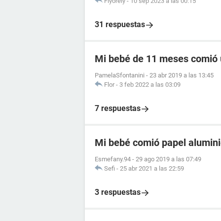
Fiyorely
-
10 sep 2023 a las 00:15
31 respuestas
Mi bebé de 11 meses comió u
PamelaSfontanini
-
23 abr 2019 a las 13:45
Flor
-
3 feb 2022 a las 03:09
7 respuestas
Mi bebé comió papel alumin
Esmefany.94
-
29 ago 2019 a las 07:49
Sefi
-
25 abr 2021 a las 22:59
3 respuestas