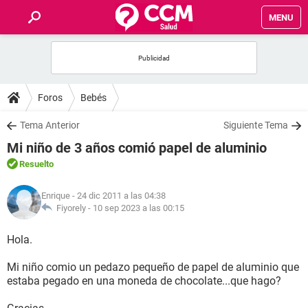
MENU
INICIO
FOROS
Foros
Bebés
SALUD
Tema Anterior
Siguiente Tema
Mi niño de 3 años comió papel de aluminio
FAMILIA
Resuelto
NUTRICIÓN
Enrique
- 24 dic 2011 a las 04:38
Fiyorely -
10 sep 2023 a las 00:15
BIENESTAR
Hola.
SEXUALIDAD
Mi niño comio un pedazo pequeño de papel de aluminio que
estaba pegado en una moneda de chocolate...que hago?
GLOSARIO