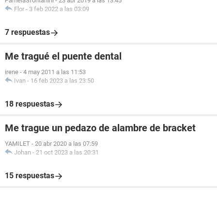
PamelaSfontanini
-
23 abr 2019 a las 13:45
Flor
-
3 feb 2022 a las 03:09
7 respuestas
Me tragué el puente dental
irene
-
4 may 2011 a las 11:53
Ivan
-
16 feb 2023 a las 23:50
18 respuestas
Me trague un pedazo de alambre de bracket
YAMILET
-
20 abr 2020 a las 07:59
Johan
-
21 oct 2023 a las 20:31
15 respuestas