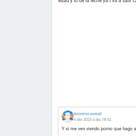
edad y lo de la leche ya t va a salir
Anonimo-sexual
4 abr 2023 a las 18:52
Y si me ven viendo porno que hago 