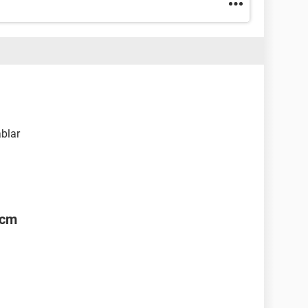
blar
2cm