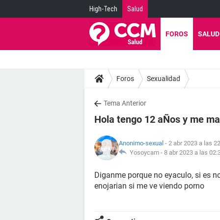
High-Tech
Salud
FOROS
SALUD
Foros
Sexualidad
Tema Anterior
Hola tengo 12 aÑos y me ma
Anonimo-sexual
- 2 abr 2023 a las 2
Yosoycam -
8 abr 2023 a las 02:
Diganme porque no eyaculo, si es n
enojarian si me ve viendo porno