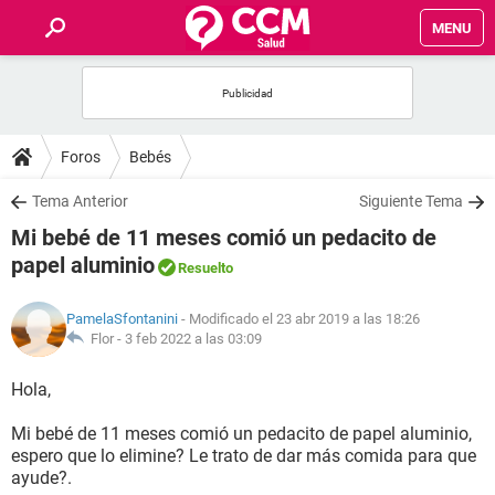
MENU
INICIO
FOROS
Foros
Bebés
SALUD
Tema Anterior
Siguiente Tema
Mi bebé de 11 meses comió un pedacito de
FAMILIA
papel aluminio
Resuelto
NUTRICIÓN
PamelaSfontanini
- Modificado el 23 abr 2019 a las 18:26
Flor -
3 feb 2022 a las 03:09
BIENESTAR
Hola,
SEXUALIDAD
Mi bebé de 11 meses comió un pedacito de papel aluminio,
espero que lo elimine? Le trato de dar más comida para que
ayude?.
GLOSARIO