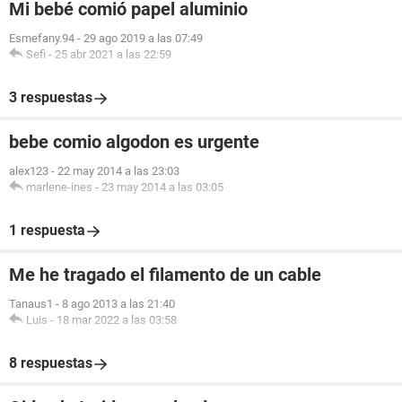
Mi bebé comió papel aluminio
Esmefany.94
-
29 ago 2019 a las 07:49
Sefi
-
25 abr 2021 a las 22:59
3 respuestas
bebe comio algodon es urgente
alex123
-
22 may 2014 a las 23:03
marlene-ines
-
23 may 2014 a las 03:05
1 respuesta
Me he tragado el filamento de un cable
Tanaus1
-
8 ago 2013 a las 21:40
Luis
-
18 mar 2022 a las 03:58
8 respuestas