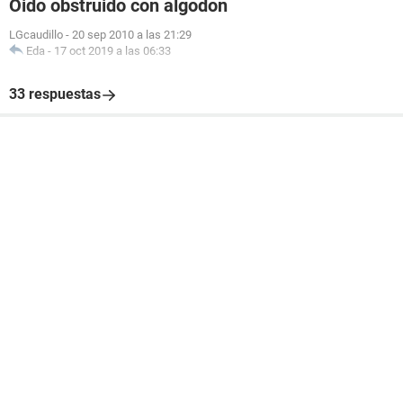
Oido obstruido con algodon
LGcaudillo
-
20 sep 2010 a las 21:29
Eda
-
17 oct 2019 a las 06:33
33 respuestas