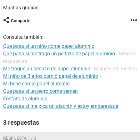
Muchas gracias
Compartir
Consulta también:
Que pasa si un niño come papel aluminio
Que pasa si me trago un pedazo de papel aluminio
- Mejores
respuestas
Me trague un pedazo de papel aluminio
- Mejores respuestas
Mi niño de 3 años comió papel de aluminio
✓
Mi bebé comió papel aluminio
Que pasa si un perro come semen
Fosfato de aluminio
Que pasa si me pica un alacrán y estoy embarazada
3 respuestas
RESPUESTA 1 / 3