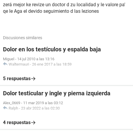
zerá mejor ke revize un doctor d zu localidad y le valore pa'
qe le Aga el devido seguimiento d las leziones
Discusiones similares
Dolor en los testículos y espalda baja
Miguel
-
14 jul 2010 a las 13:16
Waltermauri
-
26 ene 2017 a las 18:59
5 respuestas
Dolor testicular y ingle y pierna izquierda
Alex_0669
-
11 mar 2019 a las 03:12
Ralph
-
23 abr 2022 a las 02:30
4 respuestas