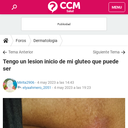
MENU
INICIO
FOROS
Foros
Dermatologia
SALUD
Tema Anterior
Siguiente Tema
Tengo un lesion inicio de mi gluteo que puede
FAMILIA
ser
NUTRICIÓN
Mirita2906
- 4 may 2023 a las 14:43
elyaahmero_2051
-
4 may 2023 a las 19:23
BIENESTAR
SEXUALIDAD
GLOSARIO