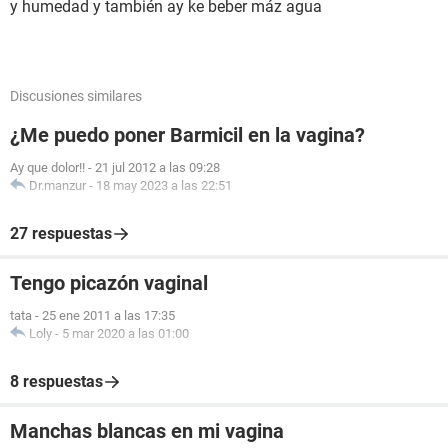
y humedad y también ay ke beber máz agua
Discusiones similares
¿Me puedo poner Barmicil en la vagina?
Ay que dolor!!
-
21 jul 2012 a las 09:28
Dr.manzur
-
18 may 2023 a las 22:51
27 respuestas
Tengo picazón vaginal
tata
-
25 ene 2011 a las 17:35
Loly
-
5 mar 2020 a las 01:00
8 respuestas
Manchas blancas en mi vagina