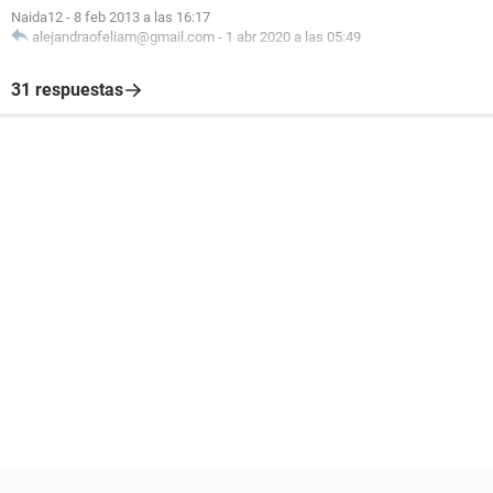
Naida12
-
8 feb 2013 a las 16:17
alejandraofeliam@gmail.com
-
1 abr 2020 a las 05:49
31 respuestas