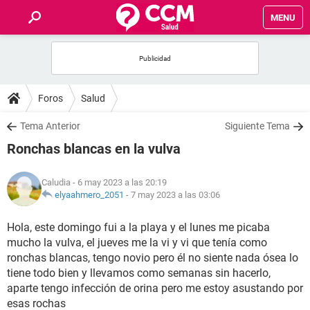
MENU
INICIO
FOROS
Foros
Salud
SALUD
Tema Anterior
Siguiente Tema
Ronchas blancas en la vulva
FAMILIA
Caludia
- 6 may 2023 a las 20:19
NUTRICIÓN
elyaahmero_2051
-
7 may 2023 a las 03:06
Hola, este domingo fui a la playa y el lunes me picaba
BIENESTAR
mucho la vulva, el jueves me la vi y vi que tenía como
ronchas blancas, tengo novio pero él no siente nada ósea lo
SEXUALIDAD
tiene todo bien y llevamos como semanas sin hacerlo,
aparte tengo infección de orina pero me estoy asustando por
GLOSARIO
esas rochas