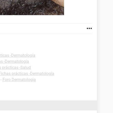
cticas -Dermatología
as -Dermatología
s prácticas -Salud
Fichas prácticas -Dermatología
-
Foro Dermatologia