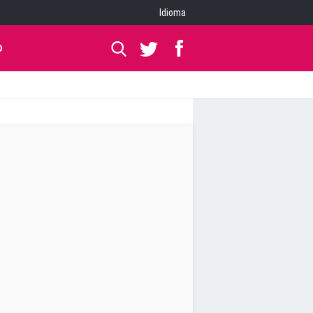
Idioma
O