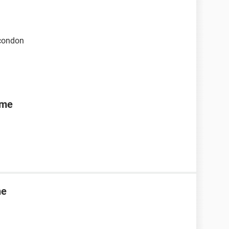
 condon
rme
ne