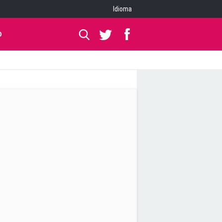
Idioma
O