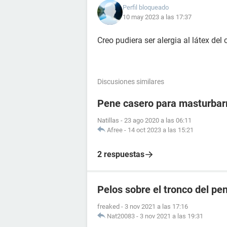
Perfil bloqueado
10 may 2023 a las 17:37
Creo pudiera ser alergia al látex del
Discusiones similares
Pene casero para masturba
Natillas
-
23 ago 2020 a las 06:11
Afree
-
14 oct 2023 a las 15:21
2 respuestas
Pelos sobre el tronco del pe
freaked
-
3 nov 2021 a las 17:16
Nat20083
-
3 nov 2021 a las 19:31