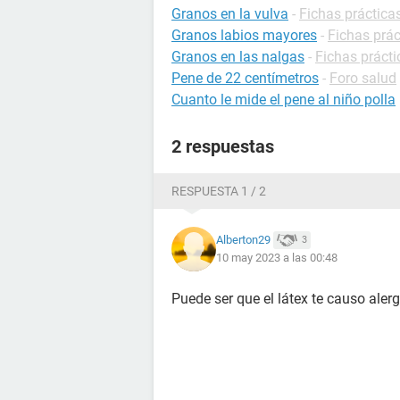
Granos en la vulva
-
Fichas práctica
Granos labios mayores
-
Fichas prác
Granos en las nalgas
-
Fichas práct
Pene de 22 centímetros
-
Foro salud
Cuanto le mide el pene al niño polla
2 respuestas
RESPUESTA 1 / 2
Alberton29
3
10 may 2023 a las 00:48
Puede ser que el látex te causo alerg