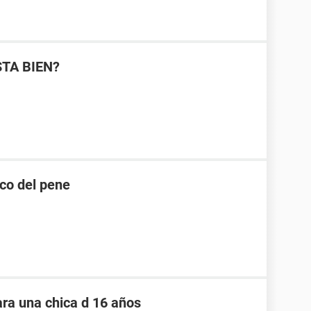
STA BIEN?
nco del pene
ara una chica d 16 años