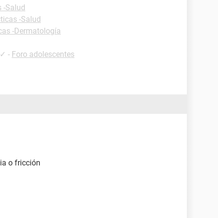
s -Salud
ticas -Salud
icas -Dermatología
✓
-
Foro adolescentes
ia o fricción