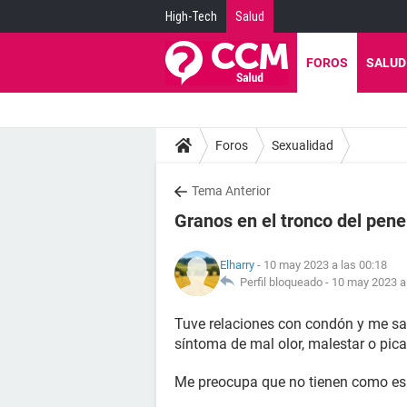
High-Tech
Salud
FOROS
SALUD
Foros
Sexualidad
Tema Anterior
Granos en el tronco del pene
Elharry
- 10 may 2023 a las 00:18
Perfil bloqueado -
10 may 2023 a 
Tuve relaciones con condón y me sal
síntoma de mal olor, malestar o pic
Me preocupa que no tienen como espi