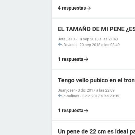
4 respuestas
EL TAMAÑO DE MI PENE ¿E
JotaEle10
-
19 sep 2018 a las 21:40
Dr.Josh
-
20 sep 2018 a las 03:49
1 respuesta
Tengo vello pubico en el tro
Juanjoser
-
3 dic 2017 a las 22:09
c-salinas
-
3 dic 2017 a las 23:35
1 respuesta
Un pene de 22 cm es ideal p