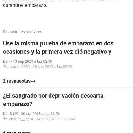
durante el embarazo.
Discusiones similares
Use la misma prueba de embarazo en dos
ocasiones y la primera vez dió negativo y
Dan
-
13 sep 2021 a las 02:19
marsan1990
-
28 sep 2023 a las 09:26
2 respuestas
¿El sangrado por deprivación descarta
embarazo?
KimSa29
-
30 oct 2018 a las 01:56
Victoria__7274
-
14 sep 2021 a las 00:42