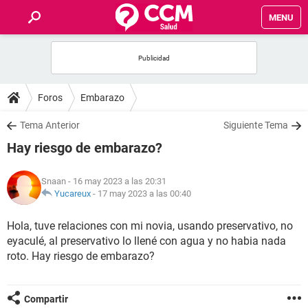
MENU
INICIO
FOROS
Foros
Embarazo
SALUD
Tema Anterior
Siguiente Tema
Hay riesgo de embarazo?
FAMILIA
Snaan
- 16 may 2023 a las 20:31
NUTRICIÓN
Yucareux
-
17 may 2023 a las 00:40
Hola, tuve relaciones con mi novia, usando preservativo, no
BIENESTAR
eyaculé, al preservativo lo llené con agua y no habia nada
roto. Hay riesgo de embarazo?
SEXUALIDAD
GLOSARIO
Compartir