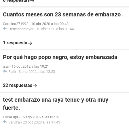
6 respuestas
Cuantos meses son 23 semanas de embarazo .
Carolina271992
-
10 abr 2020 a las 00:43
Hermanamayor
-
10 abr 2020 a las 01:44
1 respuesta
Por qué hago popo negro, estoy embarazada
isai
-
16 oct 2012 a las 19:21
Ruth
-
3 ene 2022 a las 13:23
22 respuestas
test embarazo una raya tenue y otra muy
fuerte.
LocaLupi
-
16 ago 2016 a las 05:15
Sandra
-
20 oct 2023 a las 17:43