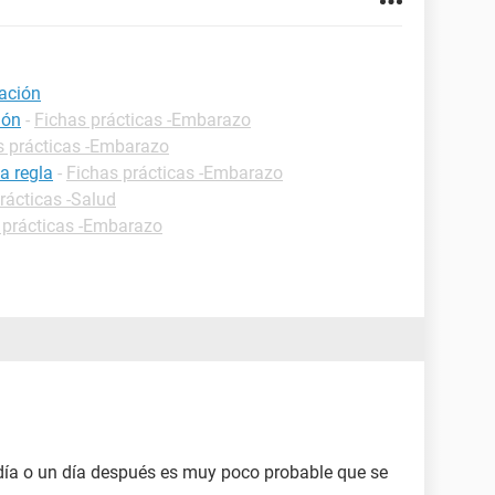
ación
ión
-
Fichas prácticas -Embarazo
s prácticas -Embarazo
a regla
-
Fichas prácticas -Embarazo
rácticas -Salud
 prácticas -Embarazo
 día o un día después es muy poco probable que se