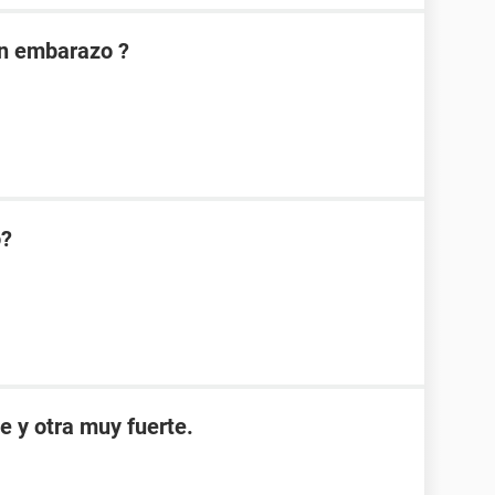
on embarazo ?
o?
e y otra muy fuerte.