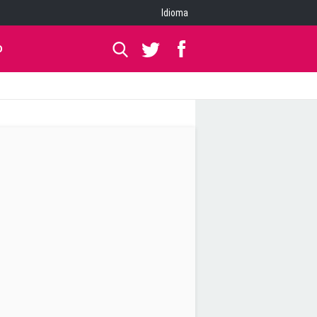
Idioma
O