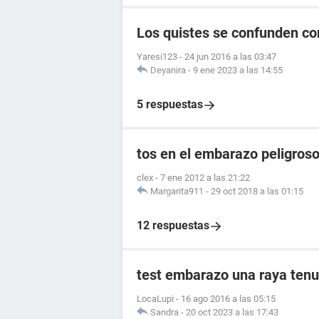
Los quistes se confunden c
Yaresi123
-
24 jun 2016 a las 03:47
Deyanira
-
9 ene 2023 a las 14:55
5 respuestas
tos en el embarazo peligros
clex
-
7 ene 2012 a las 21:22
Margarita911
-
29 oct 2018 a las 01:15
12 respuestas
test embarazo una raya tenu
LocaLupi
-
16 ago 2016 a las 05:15
Sandra
-
20 oct 2023 a las 17:43