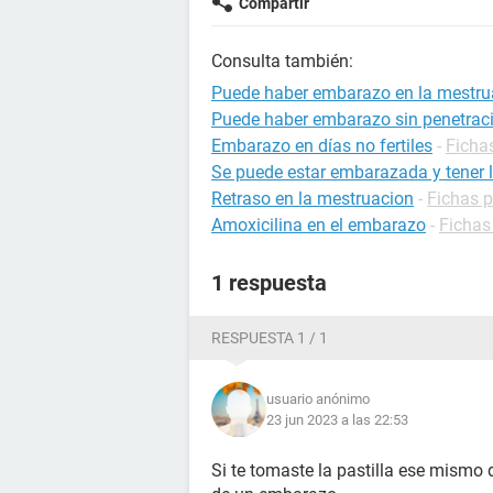
Compartir
Consulta también:
Puede haber embarazo en la mestru
Puede haber embarazo sin penetrac
Embarazo en días no fertiles
-
Ficha
Se puede estar embarazada y tener l
Retraso en la mestruacion
-
Fichas p
Amoxicilina en el embarazo
-
Fichas
1 respuesta
RESPUESTA 1 / 1
usuario anónimo
23 jun 2023 a las 22:53
Si te tomaste la pastilla ese mismo