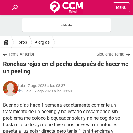
MENU
INICIO
FOROS
Foros
Alergias
SALUD
Tema Anterior
Siguiente Tema
Ronchas rojas en el pecho después de hacerme
FAMILIA
un peeling
NUTRICIÓN
Laia
- 7 ago 2023 a las 08:37
Laia -
7 ago 2023 a las 08:50
BIENESTAR
Buenos días hace 1 semana exactamente comente un
tratamiento de un peeling y ha estado descamando sin
SEXUALIDAD
problema me coloco bloqueador solar y no he cogido sol
hasta el día de ayer que tuve unos breves 5 minutos es
GLOSARIO
puesta a luz solar directa pero tenia 1 tshirt encima y