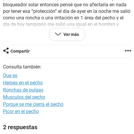
bloqueador solar entonces pensé que no afectaría en nada
por tener esa “protección” el día de ayer en la noche me salió
como una roncha o una irritación en 1 área del pecho y el
día de hoy temprano me salió una igual en el hombro y
ahora terminando de bañarme otra en el otro hombro
Ver más
entonces se coloque un ungüento para ver cómo
reaccionaba mi piel hoy en la noche hasta mañana y solo
me coloque la crema hidratante que venía en el kit del
Compartir
peeling en las zonas no afectadas donde sigue
descamándose la piel.
Consulta también:
Que es
Herpes en el pecho
Ronchas de pulgas
Musculos del pecho
Porque se me cierra el pecho
Picor en el pecho
2 respuestas