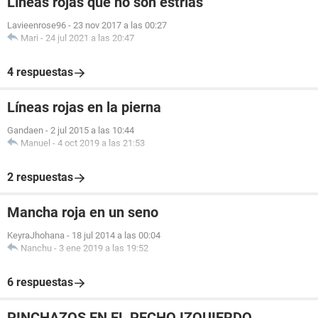
Líneas rojas que no son estrías
Lavieenrose96
-
23 nov 2017 a las 00:27
Mari
-
24 jul 2021 a las 20:47
4 respuestas
Líneas rojas en la pierna
Gandaen
-
2 jul 2015 a las 10:44
Manuel
-
4 oct 2019 a las 21:53
2 respuestas
Mancha roja en un seno
KeyraJhohana
-
18 jul 2014 a las 00:04
Nanchu
-
3 ene 2019 a las 19:52
6 respuestas
PINCHAZOS EN EL PECHO IZQUIERDO