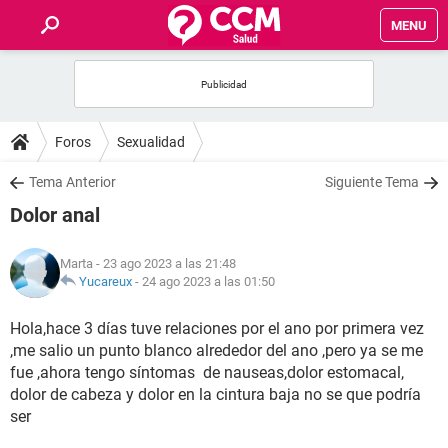
MENU
INICIO
FOROS
Foros
Sexualidad
SALUD
Tema Anterior
Siguiente Tema
Dolor anal
FAMILIA
Marta
- 23 ago 2023 a las 21:48
NUTRICIÓN
Yucareux
-
24 ago 2023 a las 01:50
Hola,hace 3 días tuve relaciones por el ano por primera vez
BIENESTAR
,me salio un punto blanco alrededor del ano ,pero ya se me
fue ,ahora tengo síntomas de nauseas,dolor estomacal,
SEXUALIDAD
dolor de cabeza y dolor en la cintura baja no se que podría
ser
GLOSARIO