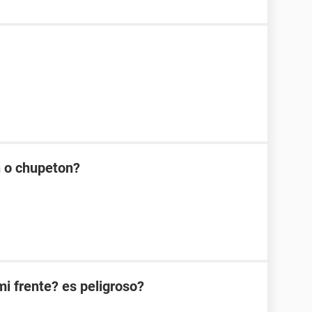
n o chupeton?
i frente? es peligroso?