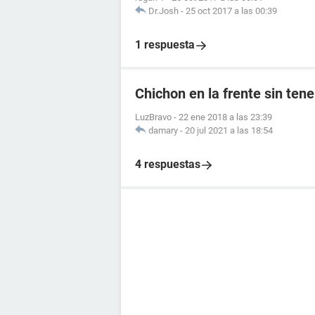
Dr.Josh
-
25 oct 2017 a las 00:39
1 respuesta
Chichon en la frente sin tene
LuzBravo
-
22 ene 2018 a las 23:39
damary
-
20 jul 2021 a las 18:54
4 respuestas