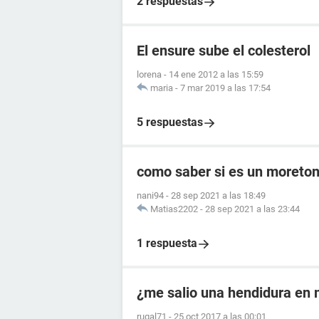
2 respuestas
El ensure sube el colesterol
lorena
-
14 ene 2012 a las 15:59
maria
-
7 mar 2019 a las 17:54
5 respuestas
como saber si es un moreto
nani94
-
28 sep 2021 a las 18:49
Matias2202
-
28 sep 2021 a las 23:44
1 respuesta
¿me salio una hendidura en m
rugal71
-
25 oct 2017 a las 00:01