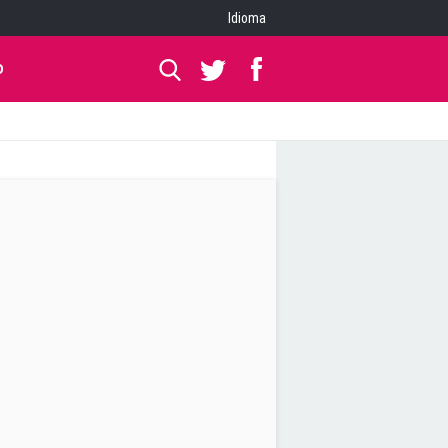
Idioma
O