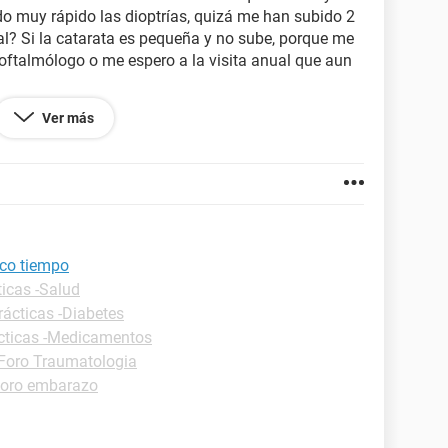
o muy rápido las dioptrías, quizá me han subido 2
al? Si la catarata es pequeña y no sube, porque me
 oftalmólogo o me espero a la visita anual que aun
Ver más
co tiempo
ticas -Salud
rácticas -Diabetes
cticas -Medicamentos
Foro Traumatologia
oro embarazo