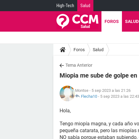
High-Tech
Salud
FOROS
SALUD
Foros
Salud
Tema Anterior
Miopia me sube de golpe en
Montse
- 5 sep 2023 a las 21:26
Flecha10
-
5 sep 2023 a las 22:4
Hola,
Tengo miopía magna, y cada año voy
pequeña catarata, pero las miopías 
NO sabía porque estaban subiendo,