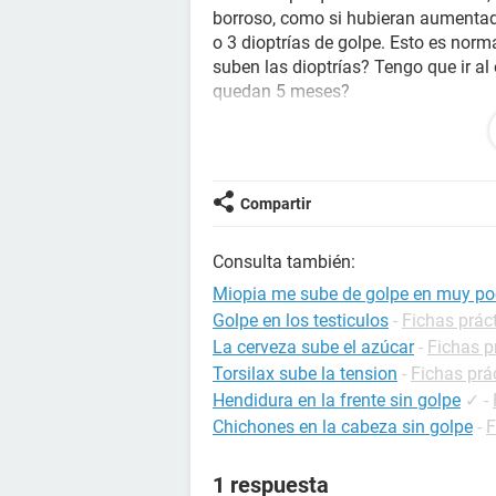
borroso, como si hubieran aumentad
o 3 dioptrías de golpe. Esto es norm
suben las dioptrías? Tengo que ir al
quedan 5 meses?
P.S: Tengo 62 años.
Compartir
Consulta también:
Miopia me sube de golpe en muy po
Golpe en los testiculos
-
Fichas prác
La cerveza sube el azúcar
-
Fichas p
Torsilax sube la tension
-
Fichas prá
Hendidura en la frente sin golpe
✓
-
Chichones en la cabeza sin golpe
-
F
1 respuesta