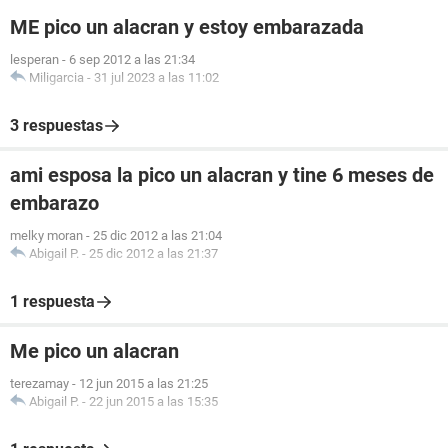
ME pico un alacran y estoy embarazada
lesperan
-
6 sep 2012 a las 21:34
Miligarcia
-
31 jul 2023 a las 11:02
3 respuestas
ami esposa la pico un alacran y tine 6 meses de
embarazo
melky moran
-
25 dic 2012 a las 21:04
Abigail P.
-
25 dic 2012 a las 21:37
1 respuesta
Me pico un alacran
terezamay
-
12 jun 2015 a las 21:25
Abigail P.
-
22 jun 2015 a las 15:35