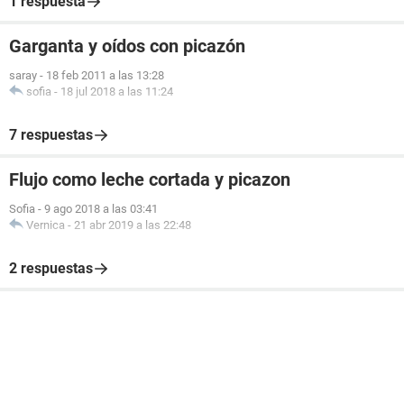
1 respuesta
Garganta y oídos con picazón
saray
-
18 feb 2011 a las 13:28
sofia
-
18 jul 2018 a las 11:24
7 respuestas
Flujo como leche cortada y picazon
Sofia
-
9 ago 2018 a las 03:41
Vernica
-
21 abr 2019 a las 22:48
2 respuestas