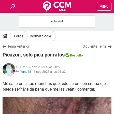
MENU
INICIO
FOROS
Foros
Dermatologia
SALUD
Tema Anterior
Siguiente Tema
Picazon, solo pica por.ratos
Resuelto
FAMILIA
1108.27
- 6 sep 2023 a las 00:55
NUTRICIÓN
Yane68
-
6 sep 2023 a las 01:32
Me salieron estas manchas que reducieron con crema.qje
BIENESTAR
puede ser? Me da pena que me.las vean l comentar,
SEXUALIDAD
GLOSARIO