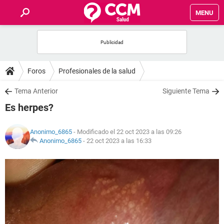
MENU
INICIO
FOROS
Foros
Profesionales de la salud
SALUD
Tema Anterior
Siguiente Tema
Es herpes?
FAMILIA
Anonimo_6865
- Modificado el 22 oct 2023 a las 09:26
NUTRICIÓN
Anonimo_6865
-
22 oct 2023 a las 16:33
BIENESTAR
SEXUALIDAD
GLOSARIO