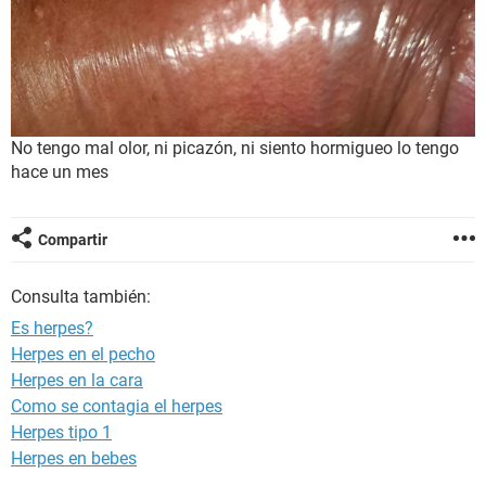
No tengo mal olor, ni picazón, ni siento hormigueo lo tengo
hace un mes
Compartir
Consulta también:
Es herpes?
Herpes en el pecho
Herpes en la cara
Como se contagia el herpes
Herpes tipo 1
Herpes en bebes