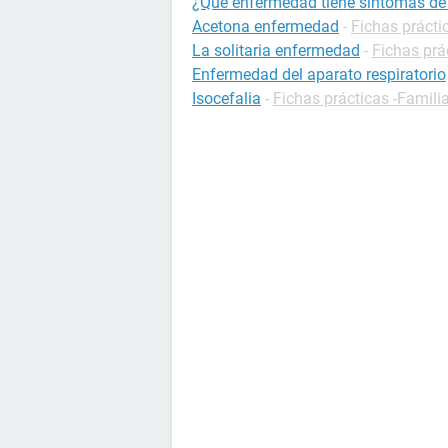
¿Qué enfermedad tiene síntomas d
Acetona enfermedad
-
Fichas prácti
La solitaria enfermedad
-
Fichas prá
Enfermedad del aparato respiratorio
Isocefalia
-
Fichas prácticas -Famili