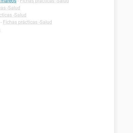
e mareos
-
Fichas prácticas -Salud
cas -Salud
cticas -Salud
-
Fichas prácticas -Salud
a