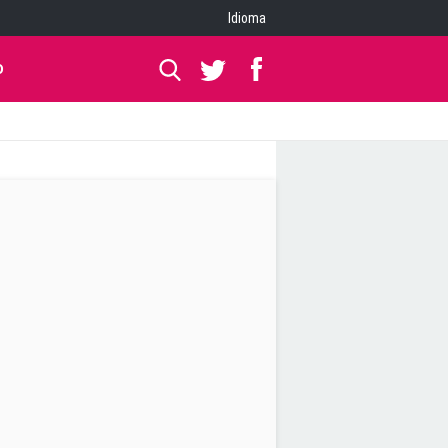
Idioma
O