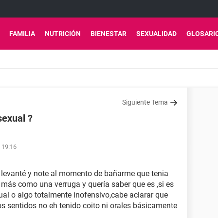
FAMILIA
NUTRICIÓN
BIENESTAR
SEXUALIDAD
GLOSARI
Siguiente Tema
sexual ?
 19:16
 levanté y note al momento de bañarme que tenia
o más como una verruga y quería saber que es ,si es
al o algo totalmente inofensivo,cabe aclarar que
os sentidos no eh tenido coito ni orales básicamente