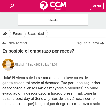
MENU
INICIO
FOROS
Foros
Sexualidad
SALUD
Tema Anterior
Siguiente Tema
Es posible el embarazo por roces?
FAMILIA
Jfkskd
- 13 nov 2023 a las 13:01
NUTRICIÓN
Hola! El viernes de la semana pasada tuve roces de
BIENESTAR
genitales con mi novio al desnudo (fue por unos segundos
desconozco si en los labios mayores o menores) no hubo
SEXUALIDAD
eyaculación y desconozco si líquido preseminal, tome la
pastilla post-day al 3er día (antes de las 72 horas como
GLOSARIO
indica el empaque) tengo algún riesgo de embarazo o solo