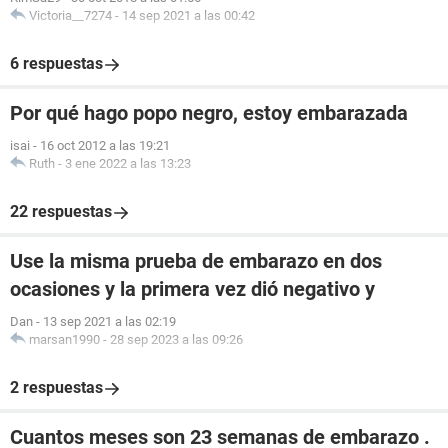
Victoria__7274
-
14 sep 2021 a las 00:42
6 respuestas
Por qué hago popo negro, estoy embarazada
isai
-
16 oct 2012 a las 19:21
Ruth
-
3 ene 2022 a las 13:23
22 respuestas
Use la misma prueba de embarazo en dos
ocasiones y la primera vez dió negativo y
Dan
-
13 sep 2021 a las 02:19
marsan1990
-
28 sep 2023 a las 09:26
2 respuestas
Cuantos meses son 23 semanas de embarazo .