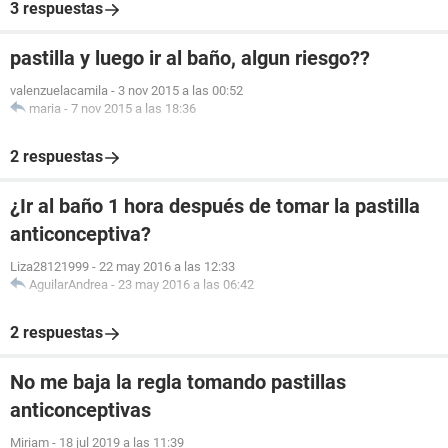
3 respuestas
pastilla y luego ir al baño, algun riesgo??
valenzuelacamila
-
3 nov 2015 a las 00:52
maria
-
7 nov 2015 a las 18:36
2 respuestas
¿Ir al baño 1 hora después de tomar la pastilla
anticonceptiva?
Liza28121999
-
22 may 2016 a las 12:33
AguilarAndrea
-
23 may 2016 a las 06:42
2 respuestas
No me baja la regla tomando pastillas
anticonceptivas
Miriam
-
18 jul 2019 a las 11:39