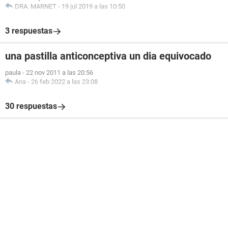
DRA. MARNET
-
19 jul 2019 a las 10:50
3 respuestas
una pastilla anticonceptiva un dia equivocado
paula
-
22 nov 2011 a las 20:56
Ana
-
26 feb 2022 a las 23:08
30 respuestas