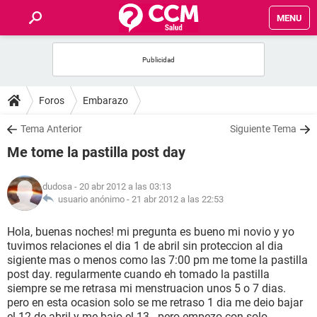
MENU
INICIO
FOROS
Foros
Embarazo
SALUD
Tema Anterior
Siguiente Tema
Me tome la pastilla post day
FAMILIA
dudosa
- 20 abr 2012 a las 03:13
NUTRICIÓN
usuario anónimo -
21 abr 2012 a las 22:53
Hola, buenas noches! mi pregunta es bueno mi novio y yo
BIENESTAR
tuvimos relaciones el dia 1 de abril sin proteccion al dia
sigiente mas o menos como las 7:00 pm me tome la pastilla
SEXUALIDAD
post day. regularmente cuando eh tomado la pastilla
siempre se me retrasa mi menstruacion unos 5 o 7 dias.
pero en esta ocasion solo se me retraso 1 dia me deio bajar
GLOSARIO
el 12 de abril y me bajo el 13 . pero empezo con solo