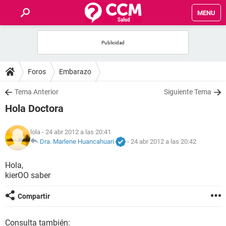
MENU
INICIO
FOROS
Foros
Embarazo
SALUD
Tema Anterior
Siguiente Tema
Hola Doctora
FAMILIA
lola
- 24 abr 2012 a las 20:41
NUTRICIÓN
Dra. Marlene Huancahuari
-
24 abr 2012 a las 20:42
Hola,
BIENESTAR
kierOO saber
SEXUALIDAD
Compartir
GLOSARIO
Consulta también: