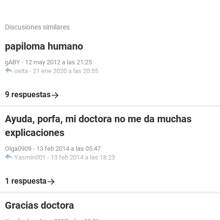
Discusiones similares
papiloma humano
gABY
-
12 may 2012 a las 21:25
osita
-
21 ene 2020 a las 20:55
9 respuestas
Ayuda, porfa, mi doctora no me da muchas
explicaciones
Olga0909
-
13 feb 2014 a las 05:47
Yasmin001
-
13 feb 2014 a las 18:23
1 respuesta
Gracias doctora