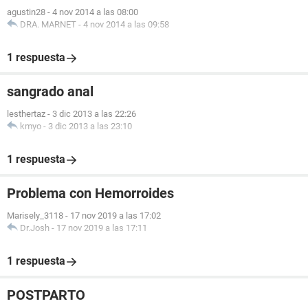
agustin28
-
4 nov 2014 a las 08:00
DRA. MARNET
-
4 nov 2014 a las 09:58
1 respuesta
sangrado anal
lesthertaz
-
3 dic 2013 a las 22:26
kmyo
-
3 dic 2013 a las 23:10
1 respuesta
Problema con Hemorroides
Marisely_3118
-
17 nov 2019 a las 17:02
Dr.Josh
-
17 nov 2019 a las 17:11
1 respuesta
POSTPARTO