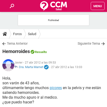
MENU
INICIO
FOROS
Foros
Salud
SALUD
Tema Anterior
Siguiente Tema
Hemorroides
Resuelto
FAMILIA
Javier
- 27 abr 2012 a las 09:53
NUTRICIÓN
Dra. Marta Marnet
-
27 abr 2012 a las 13:03
Hola,
BIENESTAR
son varón de 43 años,
últimamente tengo muchos
picores
en la pelvis y me están
SEXUALIDAD
saliendo hemorroides.
Me da mucho apuro ir al medico.
¿que puedo hacer?
GLOSARIO