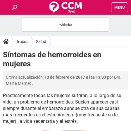
MENU
INICIO
FOROS
Trucos
Salud
SALUD
Síntomas de hemorroides en
mujeres
FAMILIA
Última actualización:
13 de febrero de 2017 a las 13:33
por
Dra.
NUTRICIÓN
Marta Marnet
.
Practicamente todas las mujeres sufrirán, a lo largo de su
BIENESTAR
vida, un problema de hemorroides. Suelen aparecer casi
siempre durante el embarazo aunque otra de sus causas
SEXUALIDAD
mas frecuentes es el estreñimiento (muy frecuente en la
mujer), la vida sedentaria y el estrés.
GLOSARIO