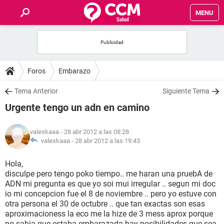
MENU
INICIO
FOROS
Foros
Embarazo
SALUD
Tema Anterior
Siguiente Tema
Urgente tengo un adn en camino
FAMILIA
valeskaaa
- 28 abr 2012 a las 08:28
NUTRICIÓN
valeskaaa -
28 abr 2012 a las 19:43
Hola,
BIENESTAR
disculpe pero tengo poko tiempo.. me haran una pruebA de
ADN mi pregunta es que yo soi mui irregular .. segun mi doc
SEXUALIDAD
io mi concepcion fue el 8 de noviembre .. pero yo estuve con
otra persona el 30 de octubre .. que tan exactas son esas
aproximacioness la eco me la hize de 3 mess aprox porque
GLOSARIO
no sabia que estaba embarazada hay posibilidades que sea