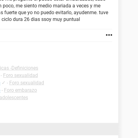
n poco, me siento medio mariada a veces y me
as fuerte que yo no puedo evitarlo, ayudenme. tuve
i ciclo dura 26 dias ssoy muy puntual
icas -Definiciones
-
Foro sexualidad
o
✓
-
Foro sexualidad
o
-
Foro embarazo
adolescentes