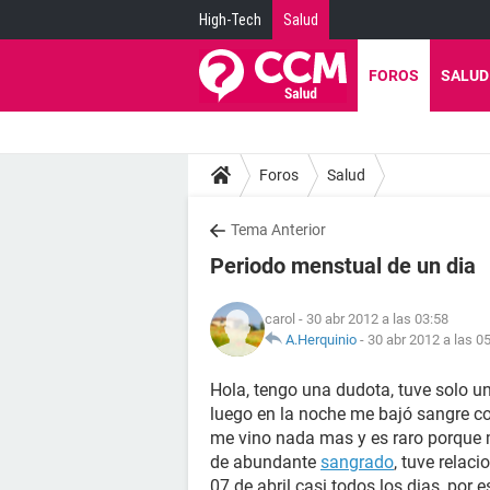
High-Tech
Salud
FOROS
SALUD
Foros
Salud
Tema Anterior
Periodo menstual de un dia
carol
- 30 abr 2012 a las 03:58
A.Herquinio
-
30 abr 2012 a las 0
Hola, tengo una dudota, tuve solo u
luego en la noche me bajó sangre c
me vino nada mas y es raro porque 
de abundante
sangrado
, tuve relac
07 de abril casi todos los dias, po