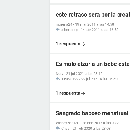
este retraso sera por la crea
morena24
-
19 mar 2011 a las 14:58
alberto-sp
-
14 abr 2011 a las 16:53
1 respuesta
Es malo alzar a un bebé esta
Nery
-
21 jul 2021 a las 23:12
luna20122
-
22 jul 2021 a las 04:43
1 respuesta
Sangrado baboso menstrual
Wendy282130
-
28 ene 2017 a las 03:21
Criss
-
21 feb 2020 a las 23:03