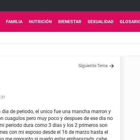
FAMILIA
NUTRICIÓN
BIENESTAR
SEXUALIDAD
GLOSARI
Siguiente Tema
5:31
n dia de periodo, el unico fue una mancha marron y
on cuagulos pero muy poco y despues de ese dia no
mi periodo dura como 3 dias y los 2 primeros son
iones con mi esposo desde el 16 de marzo hasta el
r eso me pregunto si puedo estar embarazads, cabe