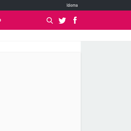
Idioma
O