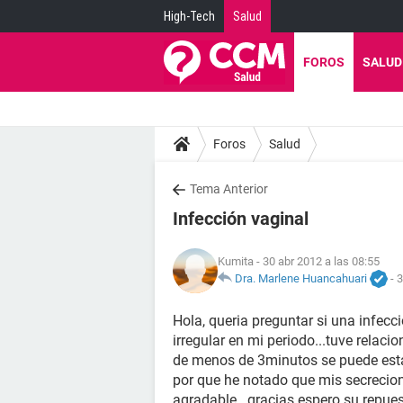
High-Tech
Salud
FOROS
SALUD
Foros
Salud
Tema Anterior
Infección vaginal
Kumita
- 30 abr 2012 a las 08:55
Dra. Marlene Huancahuari
-
3
Hola, queria preguntar si una infec
irregular en mi periodo...tuve relaci
de menos de 3minutos se puede esta
por que he notado que mis secrecion
agradable...gracias espero su repue