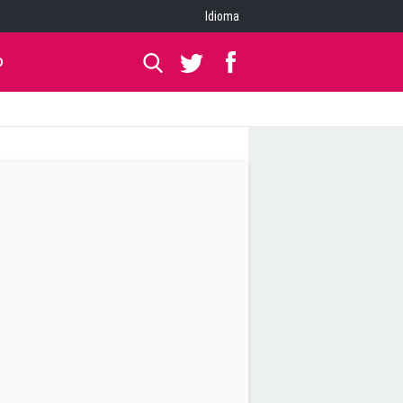
Idioma
O