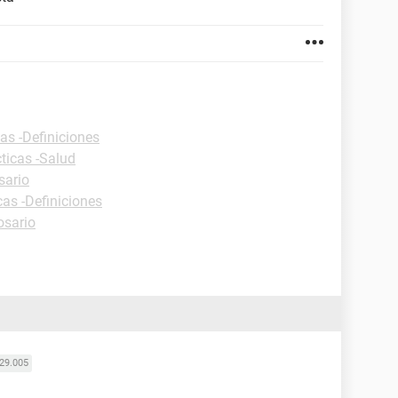
as -Definiciones
ticas -Salud
sario
cas -Definiciones
osario
29.005