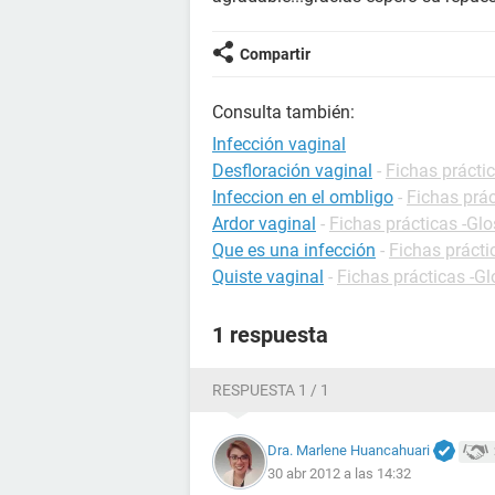
Compartir
Consulta también:
Infección vaginal
Desfloración vaginal
-
Fichas práctic
Infeccion en el ombligo
-
Fichas prác
Ardor vaginal
-
Fichas prácticas -Glo
Que es una infección
-
Fichas prácti
Quiste vaginal
-
Fichas prácticas -Gl
1 respuesta
RESPUESTA 1 / 1
Dra. Marlene Huancahuari
30 abr 2012 a las 14:32