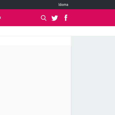
Idioma
O