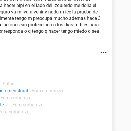
 hacer pipi en el lado del izquierdo me dolia el
eguro ya m iva a venir y nada m ice la prueba de
ealmente tengo m preocupa mucho ademas hace 3
aciones sin proteccion en los dias fertiles para
or responda o q tengo q hacer tengo miedo q sea
 -Salud
iodo menstrual
-
Foro embarazo
-
Foro embarazo
te
✓
-
Foro embarazo
Foro embarazo