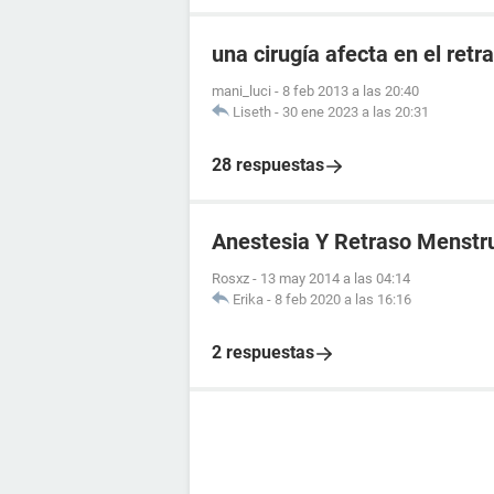
una cirugía afecta en el ret
mani_luci
-
8 feb 2013 a las 20:40
Liseth
-
30 ene 2023 a las 20:31
28 respuestas
Anestesia Y Retraso Menstr
Rosxz
-
13 may 2014 a las 04:14
Erika
-
8 feb 2020 a las 16:16
2 respuestas