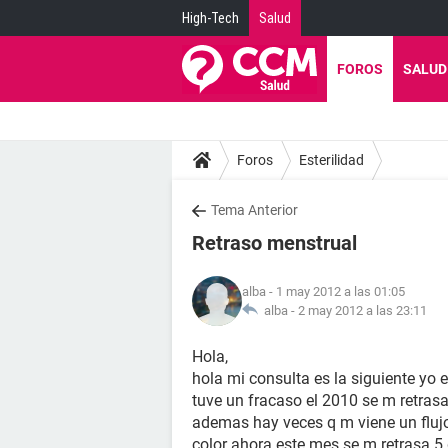
High-Tech
Salud
FOROS
SALUD
Foros
Esterilidad
Tema Anterior
Retraso menstrual
alba
- 1 may 2012 a las 01:05
alba -
2 may 2012 a las 23:11
Hola,
hola mi consulta es la siguiente yo
tuve un fracaso el 2010 se m retrasa
ademas hay veces q m viene un flujo 
color ahora este mes se m retrasa 5 