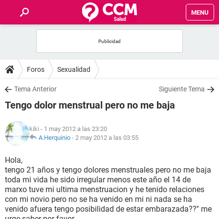
MENU
INICIO
FOROS
Foros
Sexualidad
SALUD
Tema Anterior
Siguiente Tema
Tengo dolor menstrual pero no me baja
FAMILIA
kiki
- 1 may 2012 a las 23:20
NUTRICIÓN
A.Herquinio
-
2 may 2012 a las 03:55
Hola,
BIENESTAR
tengo 21 años y tengo dolores menstruales pero no me baja
toda mi vida he sido irregular menos este año el 14 de
SEXUALIDAD
marxo tuve mi ultima menstruacion y he tenido relaciones
con mi novio pero no se ha venido en mi ni nada se ha
venido afuera tengo posibilidad de estar embarazada??'' me
GLOSARIO
urge saber por favor