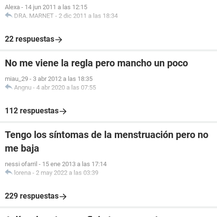
Alexa
-
14 jun 2011 a las 12:15
DRA. MARNET
-
2 dic 2011 a las 18:34
22 respuestas
No me viene la regla pero mancho un poco
miau_29
-
3 abr 2012 a las 18:35
Angnu
-
4 abr 2020 a las 07:55
112 respuestas
Tengo los síntomas de la menstruación pero no
me baja
nessi ofarril
-
15 ene 2013 a las 17:14
lorena
-
2 may 2022 a las 03:39
229 respuestas