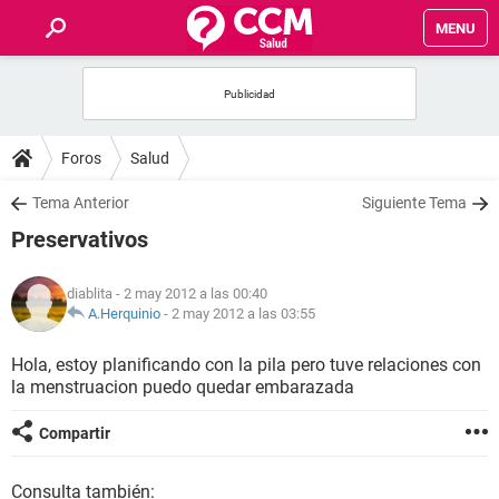
MENU
INICIO
FOROS
Foros
Salud
SALUD
Tema Anterior
Siguiente Tema
Preservativos
FAMILIA
diablita
- 2 may 2012 a las 00:40
NUTRICIÓN
A.Herquinio
-
2 may 2012 a las 03:55
Hola, estoy planificando con la pila pero tuve relaciones con
BIENESTAR
la menstruacion puedo quedar embarazada
SEXUALIDAD
Compartir
GLOSARIO
Consulta también: