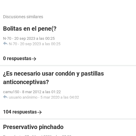
Discusiones similares
Bolitas en el pene(?
N-70
-
20 sep 2023 a las 00:25
N-70
-
20 sep 2023 a las 00:25
0 respuestas
¿Es necesario usar condón y pastillas
anticonceptivas?
camu150
-
8 mar 2012 a las 01:22
usuario anónimo
-
5 mar 2020 a las 04:02
104 respuestas
Preservativo pinchado