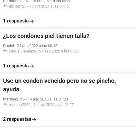
Romadenise87
-
16 oct 2021 a las 05:38
alicia2120
-
16 oct 2021 a las 07:16
1 respuesta
¿Los condones piel tienen talla?
Daniel
-
24 sep 2022 a las 00:18
Miguel.Bendezu
-
24 sep 2022 a las 05:26
1 respuesta
Use un condon vencido pero no se pincho,
ayuda
martina2345
-
14 ago 2015 a las 01:23
martina2345
-
14 ago 2015 a las 01:27
2 respuestas