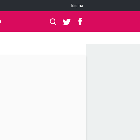
Idioma
O