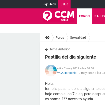
High-Tech
Salud
FOROS
SALUD
Foros
Sexualidad
Tema Anterior
Pastilla del dia siguiente
erik
- 2 may 2012 a las 02:07
A.Herquinio
-
2 may 2012 a las 03
Hola,
tome la pastilla del dia siguiente d
bajo como a los 7 dias, pero despu
es normal??? necesito ayuda