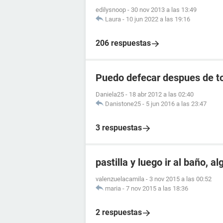
edilysnoop
-
30 nov 2013 a las 13:49
Laura
-
10 jun 2022 a las 19:16
206 respuestas
Puedo defecar despues de to
Daniela25
-
18 abr 2012 a las 02:40
Danistone25
-
5 jun 2016 a las 23:47
3 respuestas
pastilla y luego ir al baño, a
valenzuelacamila
-
3 nov 2015 a las 00:52
maria
-
7 nov 2015 a las 18:36
2 respuestas