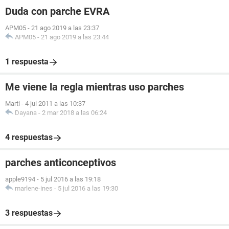
Duda con parche EVRA
APM05
-
21 ago 2019 a las 23:37
APM05
-
21 ago 2019 a las 23:44
1 respuesta
Me viene la regla mientras uso parches
Marti
-
4 jul 2011 a las 10:37
Dayana
-
2 mar 2018 a las 06:24
4 respuestas
parches anticonceptivos
apple9194
-
5 jul 2016 a las 19:18
marlene-ines
-
5 jul 2016 a las 19:30
3 respuestas