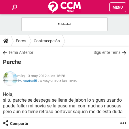
MENU
INICIO
FOROS
Foros
Contracepción
SALUD
Tema Anterior
Siguiente Tema
Parche
FAMILIA
miky
- 3 may 2012 a las 16:28
NUTRICIÓN
marisolfl
-
4 may 2012 a las 10:05
Hola,
BIENESTAR
si tu parche se despega se llena de jabon lo sigues usando
puede fallar mi novia se la pasa mal con muchas nauseas
SEXUALIDAD
pero aun no tiene retraso porfavor saquen me de esta duda
Compartir
GLOSARIO