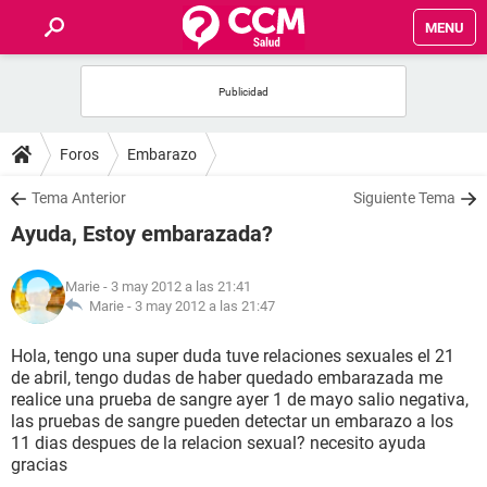
MENU
INICIO
FOROS
Foros
Embarazo
SALUD
Tema Anterior
Siguiente Tema
Ayuda, Estoy embarazada?
FAMILIA
Marie
- 3 may 2012 a las 21:41
NUTRICIÓN
Marie -
3 may 2012 a las 21:47
Hola, tengo una super duda tuve relaciones sexuales el 21
BIENESTAR
de abril, tengo dudas de haber quedado embarazada me
realice una prueba de sangre ayer 1 de mayo salio negativa,
SEXUALIDAD
las pruebas de sangre pueden detectar un embarazo a los
11 dias despues de la relacion sexual? necesito ayuda
gracias
GLOSARIO