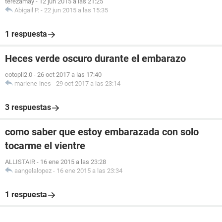
terezamay
-
12 jun 2015 a las 21:25
Abigail P.
-
22 jun 2015 a las 15:35
1 respuesta
Heces verde oscuro durante el embarazo
cotopli2.0
-
26 oct 2017 a las 17:40
marlene-ines
-
29 oct 2017 a las 23:14
3 respuestas
como saber que estoy embarazada con solo
tocarme el vientre
ALLISTAIR
-
16 ene 2015 a las 23:28
aangelalopez
-
16 ene 2015 a las 23:34
1 respuesta