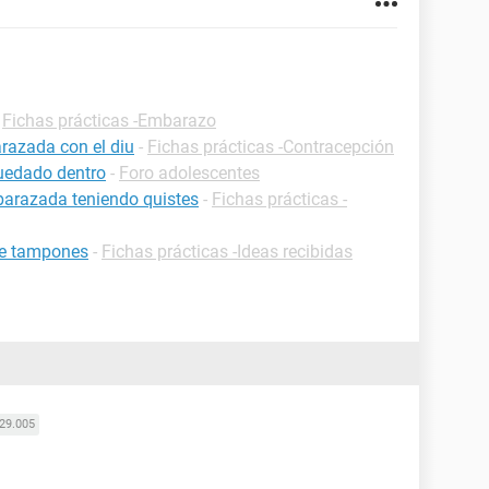
-
Fichas prácticas -Embarazo
razada con el diu
-
Fichas prácticas -Contracepción
uedado dentro
-
Foro adolescentes
barazada teniendo quistes
-
Fichas prácticas -
de tampones
-
Fichas prácticas -Ideas recibidas
29.005