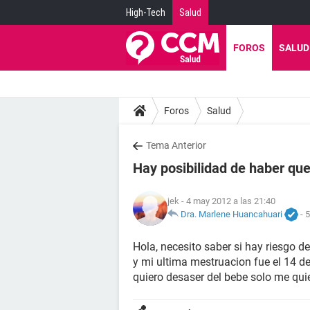
High-Tech
Salud
FOROS
SALUD
Foros
Salud
Tema Anterior
Hay posibilidad de haber qu
jek
- 4 may 2012 a las 21:40
Dra. Marlene Huancahuari
-
5
Hola, necesito saber si hay riesgo 
y mi ultima mestruacion fue el 14 de
quiero desaser del bebe solo me qui