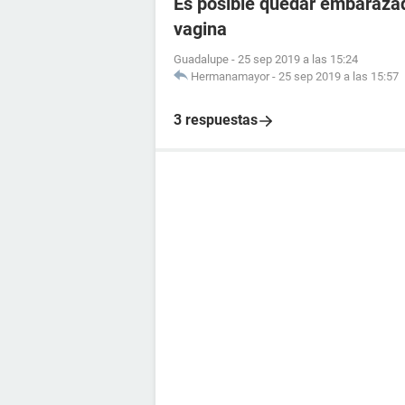
Es posible quedar embarazad
vagina
Guadalupe
-
25 sep 2019 a las 15:24
Hermanamayor
-
25 sep 2019 a las 15:57
3 respuestas