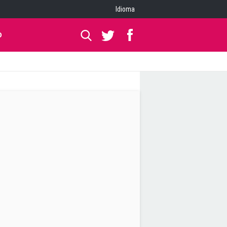
Idioma
O