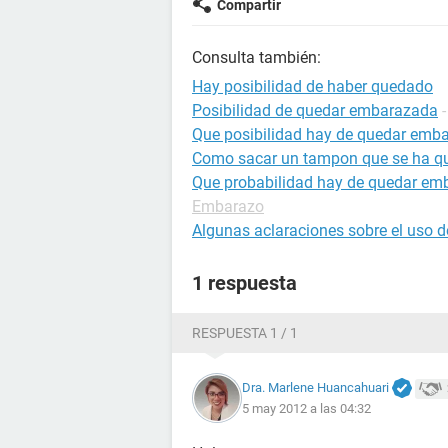
Compartir
Consulta también:
Hay posibilidad de haber quedado
Posibilidad de quedar embarazada
Que posibilidad hay de quedar emba
Como sacar un tampon que se ha q
Que probabilidad hay de quedar em
Embarazo
Algunas aclaraciones sobre el uso 
1 respuesta
RESPUESTA 1 / 1
Dra. Marlene Huancahuari
5 may 2012 a las 04:32