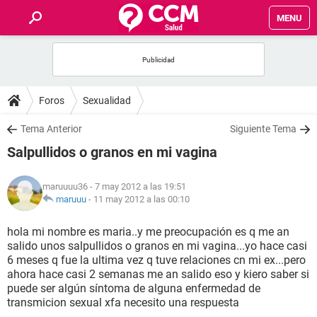
MENU
INICIO
FOROS
Foros
Sexualidad
SALUD
Tema Anterior
Siguiente Tema
Salpullidos o granos en mi vagina
FAMILIA
maruuuu36
- 7 may 2012 a las 19:51
NUTRICIÓN
maruuu
-
11 may 2012 a las 00:10
hola mi nombre es maria..y me preocupación es q me an
BIENESTAR
salido unos salpullidos o granos en mi vagina...yo hace casi
6 meses q fue la ultima vez q tuve relaciones cn mi ex...pero
SEXUALIDAD
ahora hace casi 2 semanas me an salido eso y kiero saber si
puede ser algún síntoma de alguna enfermedad de
transmicion sexual xfa necesito una respuesta
GLOSARIO