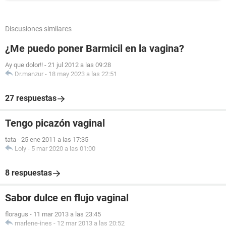
Discusiones similares
¿Me puedo poner Barmicil en la vagina?
Ay que dolor!!
-
21 jul 2012 a las 09:28
Dr.manzur
-
18 may 2023 a las 22:51
27 respuestas
Tengo picazón vaginal
tata
-
25 ene 2011 a las 17:35
Loly
-
5 mar 2020 a las 01:00
8 respuestas
Sabor dulce en flujo vaginal
floragus
-
11 mar 2013 a las 23:45
marlene-ines
-
12 mar 2013 a las 20:52