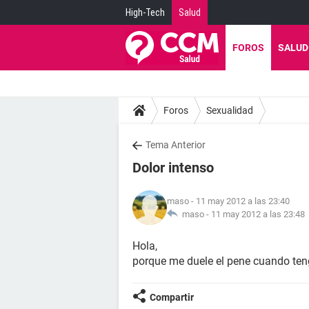
High-Tech
Salud
FOROS
SALUD
Foros
Sexualidad
Tema Anterior
Dolor intenso
maso
- 11 may 2012 a las 23:40
maso -
11 may 2012 a las 23:48
Hola,
porque me duele el pene cuando ten
Compartir