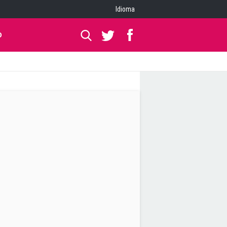
Idioma
O