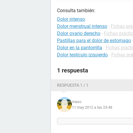
Consulta también:
Dolor intenso
Dolor menstrual intenso
-
Fichas prá
Dolor ovario derecho
-
Fichas prácti
Pastillas para el dolor de estomago
Dolor en la pantorrilla
-
Fichas prácti
Dolor testículo izquierdo
-
Fichas prá
1 respuesta
RESPUESTA 1 / 1
maso
11 may 2012 a las 23:48