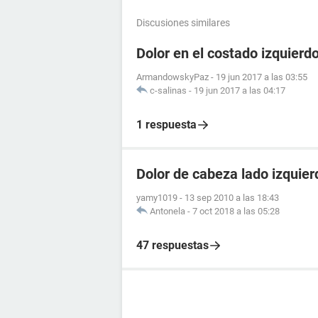
Discusiones similares
Dolor en el costado izquierd
ArmandowskyPaz
-
19 jun 2017 a las 03:55
c-salinas
-
19 jun 2017 a las 04:17
1 respuesta
Dolor de cabeza lado izquier
yamy1019
-
13 sep 2010 a las 18:43
Antonela
-
7 oct 2018 a las 05:28
47 respuestas