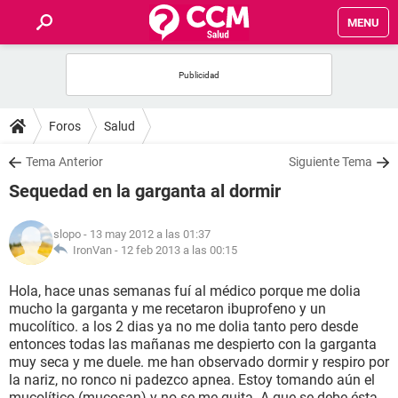
MENU
INICIO
FOROS
Foros
Salud
SALUD
Tema Anterior
Siguiente Tema
Sequedad en la garganta al dormir
FAMILIA
slopo
- 13 may 2012 a las 01:37
NUTRICIÓN
IronVan -
12 feb 2013 a las 00:15
Hola, hace unas semanas fuí al médico porque me dolia
BIENESTAR
mucho la garganta y me recetaron ibuprofeno y un
mucolítico. a los 2 dias ya no me dolia tanto pero desde
SEXUALIDAD
entonces todas las mañanas me despierto con la garganta
muy seca y me duele. me han observado dormir y respiro por
la nariz, no ronco ni padezco apnea. Estoy tomando aún el
GLOSARIO
mucolítico (mucosan) y no se me quita. A que se debe ésta