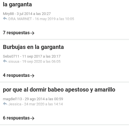
la garganta
Miry88
-
3 jul 2014 a las 20:27
DRA. MARNET
-
16 may 2019 a las 10:05
7 respuestas
Burbujas en la garganta
Sebs0711
-
11 sep 2017 a las 20:17
sisuua
-
19 sep 2020 a las 06:05
4 respuestas
por que al dormir babeo apestoso y amarillo
magdiel113
-
29 ago 2014 a las 00:59
Jessica
-
24 mar 2020 a las 14:14
6 respuestas