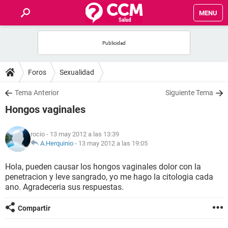
MENU
INICIO
FOROS
Foros
Sexualidad
SALUD
Tema Anterior
Siguiente Tema
Hongos vaginales
FAMILIA
rocio
- 13 may 2012 a las 13:39
NUTRICIÓN
A.Herquinio
-
13 may 2012 a las 19:05
Hola, pueden causar los hongos vaginales dolor con la
BIENESTAR
penetracion y leve sangrado, yo me hago la citologia cada
ano. Agradeceria sus respuestas.
SEXUALIDAD
Compartir
GLOSARIO