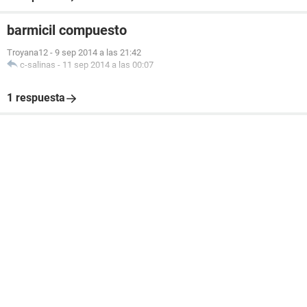
barmicil compuesto
Troyana12
-
9 sep 2014 a las 21:42
c-salinas
-
11 sep 2014 a las 00:07
1 respuesta