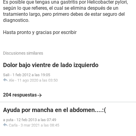
Es posible que tengas una gastritis por Helicobacter pylori,
según lo que refieres, el cual se elimina después de un
tratamiento largo, pero primero debes de estar seguro del
diagnostico.
Hasta pronto y gracias por escribir
Discusiones similares
Dolor bajo vientre de lado izquierdo
Sali
-
1 feb 2012 a las 19:05
Ale
-
11 ago 2020 a las 03:50
204 respuestas
Ayuda por mancha en el abdomen....:(
a yuta
-
12 feb 2013 a las 07:49
Carla
-
3 mar 2021 a las 08:45