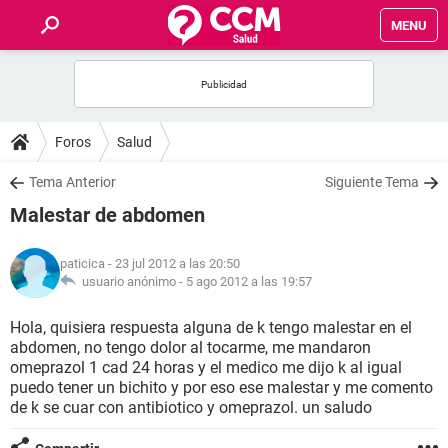
MENU
INICIO
FOROS
Foros
Salud
SALUD
Tema Anterior
Siguiente Tema
Malestar de abdomen
FAMILIA
paticica
- 23 jul 2012 a las 20:50
NUTRICIÓN
usuario anónimo -
5 ago 2012 a las 19:57
Hola, quisiera respuesta alguna de k tengo malestar en el
BIENESTAR
abdomen, no tengo dolor al tocarme, me mandaron
omeprazol 1 cad 24 horas y el medico me dijo k al igual
SEXUALIDAD
puedo tener un bichito y por eso ese malestar y me comento
de k se cuar con antibiotico y omeprazol. un saludo
GLOSARIO