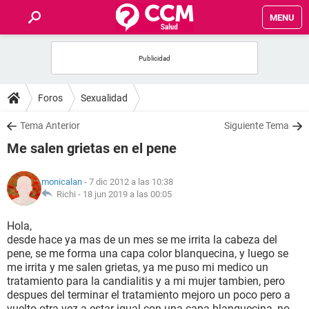
MENU
INICIO
FOROS
Foros
Sexualidad
SALUD
Tema Anterior
Siguiente Tema
Me salen grietas en el pene
FAMILIA
monicalan
- 7 dic 2012 a las 10:38
NUTRICIÓN
Richi -
18 jun 2019 a las 00:05
Hola,
BIENESTAR
desde hace ya mas de un mes se me irrita la cabeza del
pene, se me forma una capa color blanquecina, y luego se
SEXUALIDAD
me irrita y me salen grietas, ya me puso mi medico un
tratamiento para la candialitis y a mi mujer tambien, pero
despues del terminar el tratamiento mejoro un poco pero a
GLOSARIO
vuelto otra vez a estar igual con una capa blanquecina, no