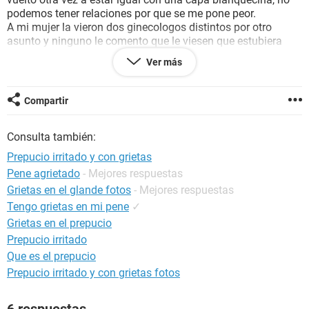
podemos tener relaciones por que se me pone peor.
A mi mujer la vieron dos ginecologos distintos por otro
asunto y ninguno le comento que le viesen que estubiera
contagiada de candialitis.
Ver más
Mi medico me a deribado al dermatologo, ¿es correcto que
me vea el dermatologo y no un urologo? ¿que puede ser esto
que tengo?
Compartir
Consulta también:
Prepucio irritado y con grietas
Pene agrietado
- Mejores respuestas
Grietas en el glande fotos
- Mejores respuestas
Tengo grietas en mi pene
✓
Grietas en el prepucio
Prepucio irritado
Que es el prepucio
Prepucio irritado y con grietas fotos