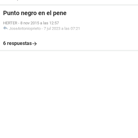
Punto negro en el pene
HERTER
-
8 nov 2015 a las 12:57
JoseAntonioprieto
-
7 jul 2023 a las 07:21
6 respuestas