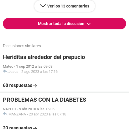
Ver los 13 comentarios
Mostrar toda la discusión
Discusiones similares
Heriditas alrededor del prepucio
Mateo
-
1 sep 2012 a las 09:03
Jesus
-
2 ago 2023 a las 17:16
68 respuestas
PROBLEMAS CON LA DIABETES
NAPITO
-
9 abr 2010 a las 16:05
MANZANA
-
20 abr 2023 a las 07:18
20 respuestas