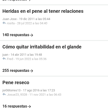
Heridas en el pene al tener relaciones
Juan Jose
-
19 dic 2011 a las 05:44
rosita
-
28 jul 2022 a las 04:40
140 respuestas
Cómo quitar irritabilidad en el glande
juan
-
14 abr 2011 a las 19:48
Fred
-
19 jun 2022 a las 05:36
255 respuestas
Pene reseco
jor06torres13
-
17 ago 2016 a las 17:23
Josue23_9328
-
11 nov 2021 a las 06:43
16 respuestas