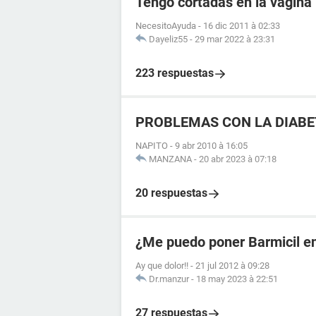
Tengo cortadas en la vagina
NecesitoAyuda
-
16 dic 2011 à 02:33
Dayeliz55
-
29 mar 2022 à 23:31
223 respuestas
PROBLEMAS CON LA DIABE
NAPITO
-
9 abr 2010 à 16:05
MANZANA
-
20 abr 2023 à 07:18
20 respuestas
¿Me puedo poner Barmicil en
Ay que dolor!!
-
21 jul 2012 à 09:28
Dr.manzur
-
18 may 2023 à 22:51
27 respuestas