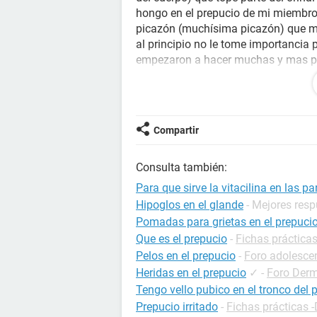
hongo en el prepucio de mi miembro
picazón (muchísima picazón) que me 
al principio no le tome importancia
empezaron a hacer muchas y mas pr
vaginal (clotimazol) para que se me
cabo de 2 semanas me volvieron a apa
ahora se esparcio dentro del Glande
heriditas (me da mucho ardor y muc
Compartir
la crema clotimazol pero solo resul
brotar otra vez el problema mencion
Consulta también:
sexuales asi que no creo que sea u
escasos recursos y me gustaría que 
Para que sirve la vitacilina en las p
angustia...el problema que tengo es 
Hipoglos en el glande
- Mejores res
no solo en esa dos partes...yo sie
Pomadas para grietas en el prepuci
pero no funciona tampoco..vuelvo a
Que es el prepucio
-
Fichas prácticas
estabilidad económica para consult
Pelos en el prepucio
-
Foro adolesce
alludar en este problema...¿QUE 
Heridas en el prepucio
✓
-
Foro Derm
UNA VES POR TODAS (ya no soporto e
Tengo vello pubico en el tronco del 
transformo en gonorrea sin haber te
Prepucio irritado
-
Fichas prácticas -
antemano gracias por su atención.