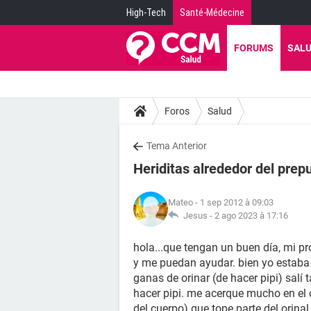
High-Tech
Santé-Médecine
FORUMS
SAL
Foros
Salud
Tema Anterior
Heriditas alrededor del prep
Mateo
- 1 sep 2012 à 09:03
Jesus -
2 ago 2023 à 17:16
hola...que tengan un buen día, mi p
y me puedan ayudar. bien yo estaba 
ganas de orinar (de hacer pipi) salí
hacer pipi. me acerque mucho en el 
del cuerpo) que tope parte del orina