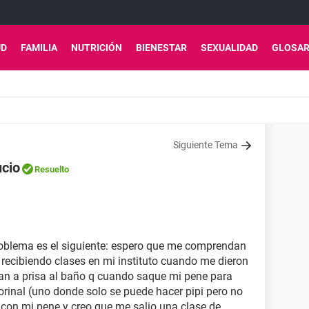
UD
FAMILIA
NUTRICIÓN
BIENESTAR
SEXUALIDAD
GLOSAR
Siguiente Tema
ucio
Resuelto
roblema es el siguiente: espero que me comprendan
recibiendo clases en mi instituto cuando me dieron
 tan a prisa al baño q cuando saque mi pene para
orinal (uno donde solo se puede hacer pipi pero no
l con mi pene y creo que me salio una clase de