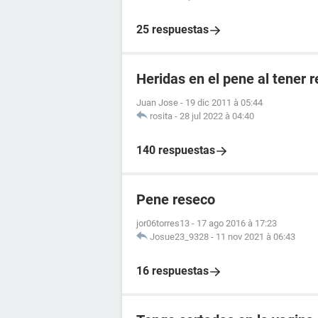
25 respuestas
Heridas en el pene al tener 
Juan Jose
-
19 dic 2011 à 05:44
rosita
-
28 jul 2022 à 04:40
140 respuestas
Pene reseco
jor06torres13
-
17 ago 2016 à 17:23
Josue23_9328
-
11 nov 2021 à 06:43
16 respuestas