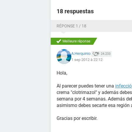
18 respuestas
RÉPONSE 1 / 18
Meilleure réponse
A.Herquinio
24.233
1 sep 2012 à 22:12
Hola,
Al parecer puedes tener una
infecci
crema "clotrimazol" y además debes
semana por 4 semanas. Además debe
asimismo debes secarte esa región 
Gracias por escribir.