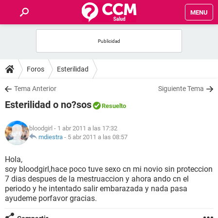
MENU
INICIO
FOROS
Foros
Esterilidad
SALUD
Tema Anterior
Siguiente Tema
Esterilidad o no?sos
Resuelto
FAMILIA
bloodgirl
- 1 abr 2011 a las 17:32
NUTRICIÓN
mdiestra
-
5 abr 2011 a las 08:57
Hola,
BIENESTAR
soy bloodgirl,hace poco tuve sexo cn mi novio sin proteccion
7 dias despues de la mestruaccion y ahora ando cn el
SEXUALIDAD
periodo y he intentado salir embarazada y nada pasa
ayudeme porfavor gracias.
GLOSARIO