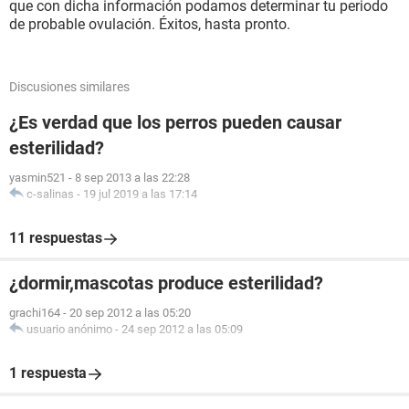
que con dicha información podamos determinar tu periodo
de probable ovulación. Éxitos, hasta pronto.
Discusiones similares
¿Es verdad que los perros pueden causar
esterilidad?
yasmin521
-
8 sep 2013 a las 22:28
c-salinas
-
19 jul 2019 a las 17:14
11 respuestas
¿dormir,mascotas produce esterilidad?
grachi164
-
20 sep 2012 a las 05:20
usuario anónimo
-
24 sep 2012 a las 05:09
1 respuesta