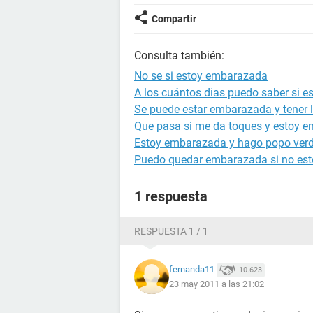
Compartir
Consulta también:
No se si estoy embarazada
A los cuántos dias puedo saber si 
Se puede estar embarazada y tener l
Que pasa si me da toques y estoy 
Estoy embarazada y hago popo ver
Puedo quedar embarazada si no est
1 respuesta
RESPUESTA 1 / 1
fernanda11
10.623
23 may 2011 a las 21:02