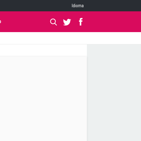
Idioma
O