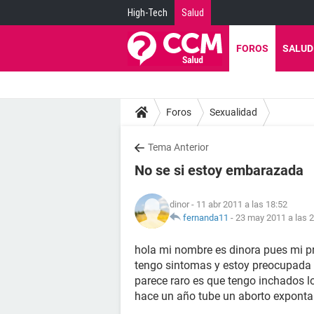
High-Tech
Salud
FOROS
SALUD
Foros
Sexualidad
Tema Anterior
No se si estoy embarazada
dinor
- 11 abr 2011 a las 18:52
fernanda11
-
23 may 2011 a las 
hola mi nombre es dinora pues mi pr
tengo sintomas y estoy preocupada p
parece raro es que tengo inchados 
hace un año tube un aborto exponta