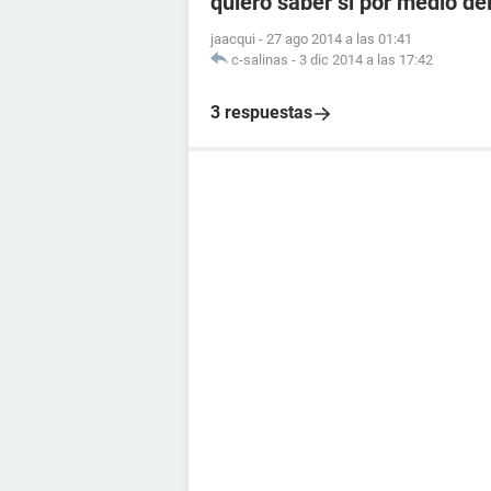
quiero saber si por medio de
jaacqui
-
27 ago 2014 a las 01:41
c-salinas
-
3 dic 2014 a las 17:42
3 respuestas