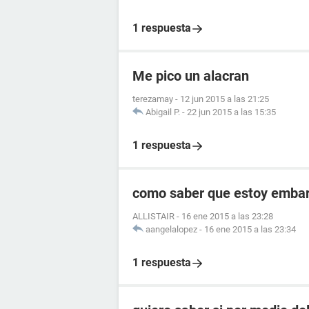
1 respuesta
Me pico un alacran
terezamay
-
12 jun 2015 a las 21:25
Abigail P.
-
22 jun 2015 a las 15:35
1 respuesta
como saber que estoy embara
ALLISTAIR
-
16 ene 2015 a las 23:28
aangelalopez
-
16 ene 2015 a las 23:34
1 respuesta