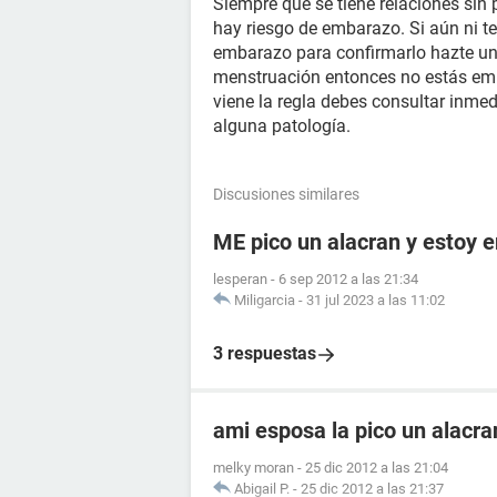
Siempre que se tiene relaciones sin 
hay riesgo de embarazo. Si aún ni te
embarazo para confirmarlo hazte una
menstruación entonces no estás emb
viene la regla debes consultar inme
alguna patología.
Discusiones similares
ME pico un alacran y estoy
lesperan
-
6 sep 2012 a las 21:34
Miligarcia
-
31 jul 2023 a las 11:02
3 respuestas
ami esposa la pico un alacr
melky moran
-
25 dic 2012 a las 21:04
Abigail P.
-
25 dic 2012 a las 21:37