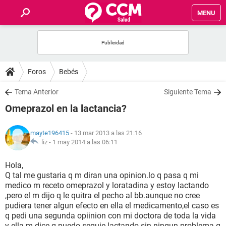
MENU
INICIO
FOROS
Foros
Bebés
SALUD
Tema Anterior
Siguiente Tema
Omeprazol en la lactancia?
FAMILIA
mayte196415
- 13 mar 2013 a las 21:16
NUTRICIÓN
liz -
1 may 2014 a las 06:11
Hola,
BIENESTAR
Q tal me gustaria q m diran una opinion.lo q pasa q mi
medico m receto omeprazol y loratadina y estoy lactando
SEXUALIDAD
,pero el m dijo q le quitra el pecho al bb.aunque no cree
pudiera tener algun efecto en ella el medicamento,el caso es
q pedi una segunda opiinion con mi doctora de toda la vida
GLOSARIO
y ella m dice q puedo seguie lactando sin ningun problema.q