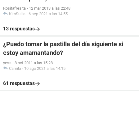
Rositafresita
-
12 mar 2013 a las 22:48
KimSuHa
-
6 sep 2021 a las 14:55
13 respuestas
¿Puedo tomar la pastilla del día siguiente si
estoy amamantando?
yess
-
8 oct 2011 a las 15:28
Camila
-
10 ago 2021 a las 14:15
61 respuestas