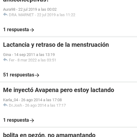
Aura98
-
22 jul 2019 a las 00:02
DRA. MARNET
-
22 jul 2019 a las 11:22
1 respuesta
Lactancia y retraso de la menstruación
Gina
-
14 sep 2011 a las 13:19
Fer
-
8 mar 2022 a las 03:51
51 respuestas
Me inyectó Avapena pero estoy lactando
Karla_04
-
26 ago 2014 a las 17:08
Dr.Josh
-
26 ago 2014 a las 17:17
1 respuesta
bolita en pezón, no amamantando