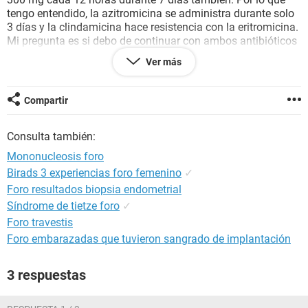
tengo entendido, la azitromicina se administra durante solo
3 días y la clindamicina hace resistencia con la eritromicina.
Mi pregunta es si debo de continuar con ambos antibióticos
a la vez, o terminar la azitromicina durante 3 días y luego
Ver más
continuar con el dalacín. Estoy desesperada. Muchas
gracias.
Compartir
Consulta también:
Mononucleosis foro
Birads 3 experiencias foro femenino
✓
Foro resultados biopsia endometrial
Síndrome de tietze foro
✓
Foro travestis
Foro embarazadas que tuvieron sangrado de implantación
3 respuestas