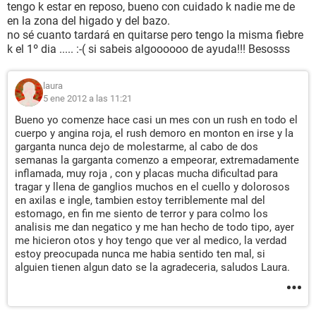
tengo k estar en reposo, bueno con cuidado k nadie me de
en la zona del higado y del bazo.
no sé cuanto tardará en quitarse pero tengo la misma fiebre
k el 1º dia ..... :-( si sabeis algoooooo de ayuda!!! Besosss
laura
5 ene 2012 a las 11:21
Bueno yo comenze hace casi un mes con un rush en todo el
cuerpo y angina roja, el rush demoro en monton en irse y la
garganta nunca dejo de molestarme, al cabo de dos
semanas la garganta comenzo a empeorar, extremadamente
inflamada, muy roja , con y placas mucha dificultad para
tragar y llena de ganglios muchos en el cuello y dolorosos
en axilas e ingle, tambien estoy terriblemente mal del
estomago, en fin me siento de terror y para colmo los
analisis me dan negatico y me han hecho de todo tipo, ayer
me hicieron otos y hoy tengo que ver al medico, la verdad
estoy preocupada nunca me habia sentido ten mal, si
alguien tienen algun dato se la agradeceria, saludos Laura.