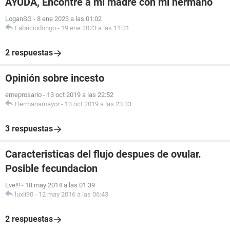
AYUDA, Encontré a mi madre con mi hermano
LoganSG
-
8 ene 2023 a las 01:02
Fabriciodongo
-
19 ene 2023 a las 11:31
2 respuestas
Opinión sobre incesto
emeprosario
-
13 oct 2019 a las 22:52
Hermanamayor
-
13 oct 2019 a las 23:33
3 respuestas
Caracteristicas del flujo despues de ovular.
Posible fecundacion
Eve!!!
-
18 may 2014 a las 01:39
luxli90
-
12 may 2016 a las 06:43
2 respuestas