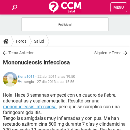
MENU
INICIO
FOROS
Foros
Salud
SALUD
Tema Anterior
Siguiente Tema
Mononucleosis infecciosa
FAMILIA
Elena1011
- 22 abr 2011 a las 19:50
NUTRICIÓN
sergio -
27 dic 2013 a las 15:56
Hola. Hace 3 semanas empecé con un cuadro de fiebre,
BIENESTAR
adenopatías y esplenomegalia. Resultó ser una
mononucleosis infecciosa
, pero que se complicó con una
SEXUALIDAD
faringoamigdalitis.
Tengo las amígdalas muy inflamadas y con pus. Me han
recetado azitromicina 500 mg durante 7 días y clindamicina
GLOSARIO
300 mg cada 12 horas durante 7 días también. Por lo que