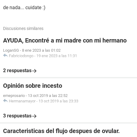
de nada... cuidate :)
Discusiones similares
AYUDA, Encontré a mi madre con mi hermano
LoganSG
-
8 ene 2023 a las 01:02
Fabriciodongo
-
19 ene 2023 a las 11:31
2 respuestas
Opinión sobre incesto
emeprosario
-
13 oct 2019 a las 22:52
Hermanamayor
-
13 oct 2019 a las 23:33
3 respuestas
Caracteristicas del flujo despues de ovular.