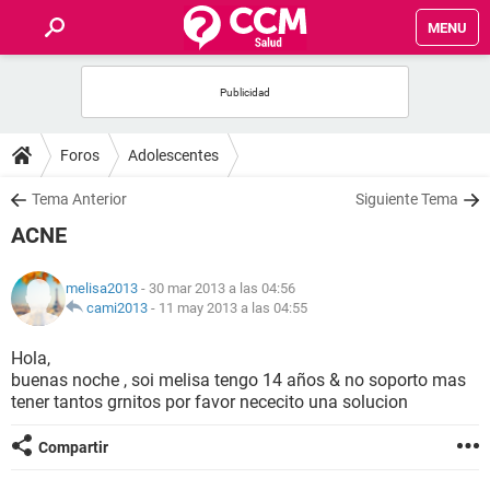
MENU
INICIO
FOROS
Foros
Adolescentes
SALUD
Tema Anterior
Siguiente Tema
ACNE
FAMILIA
melisa2013
- 30 mar 2013 a las 04:56
NUTRICIÓN
cami2013
-
11 may 2013 a las 04:55
Hola,
BIENESTAR
buenas noche , soi melisa tengo 14 años & no soporto mas
tener tantos grnitos por favor nececito una solucion
SEXUALIDAD
Compartir
GLOSARIO