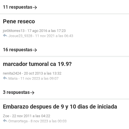
11 respuestas
Pene reseco
jor06torres13
-
17 ago 2016 a las 17:23
Josue23_9328
-
11 nov 2021 a las 06:43
16 respuestas
marcador tumoral ca 19.9?
nenita2424
-
20 oct 2013 a las 13:32
Maria
-
11 nov 2023 a las 09:07
3 respuestas
Embarazo despues de 9 y 10 dias de iniciada
Zoe
-
22 nov 2011 a las 04:22
Omarortega
-
8 nov 2023 a las 00:03