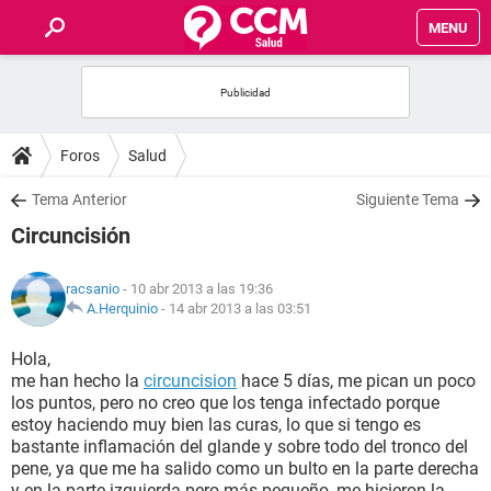
MENU
INICIO
FOROS
Foros
Salud
SALUD
Tema Anterior
Siguiente Tema
Circuncisión
FAMILIA
racsanio
- 10 abr 2013 a las 19:36
NUTRICIÓN
A.Herquinio
-
14 abr 2013 a las 03:51
Hola,
BIENESTAR
me han hecho la
circuncision
hace 5 días, me pican un poco
los puntos, pero no creo que los tenga infectado porque
SEXUALIDAD
estoy haciendo muy bien las curas, lo que si tengo es
bastante inflamación del glande y sobre todo del tronco del
pene, ya que me ha salido como un bulto en la parte derecha
GLOSARIO
y en la parte izquierda pero más pequeño, me hicieron la