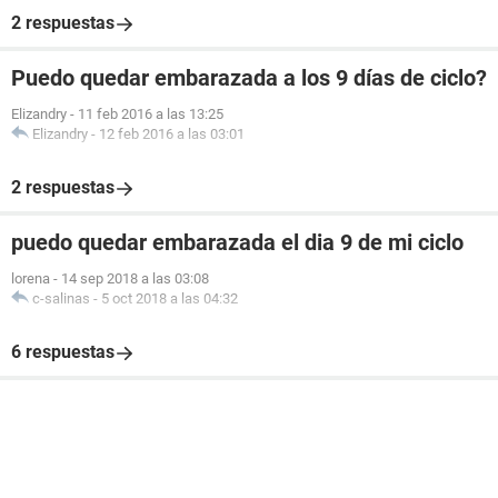
2 respuestas
Puedo quedar embarazada a los 9 días de ciclo?
Elizandry
-
11 feb 2016 a las 13:25
Elizandry
-
12 feb 2016 a las 03:01
2 respuestas
puedo quedar embarazada el dia 9 de mi ciclo
lorena
-
14 sep 2018 a las 03:08
c-salinas
-
5 oct 2018 a las 04:32
6 respuestas