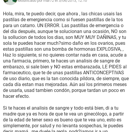
Modificado por mar72 el 3/06/2013, 12:10
Hola, mira, te puedo decir, que ahora , las chicas usais las
pastilas de emergiencia como si fuesen pastillas de la tos
para un catarro. UN ERROR. Las pastillas de emergencia o
del día después, aunque te solucionan una ocasión, NO son
la sollucion de todos los dias, son MUY MUY DAÑINAS, y tu
sola te puedes hacer much?simo daño en los ovarios, pues
estas pastillas son una bomba de hormonas EXPLOSIVA, ,
Haz lo siguiente, si no quieres contar nada en casa, acude a
una farmacia, primero, te haces un analisis de sangre de
embarazo, si sale bien y NO estas embarazada, LE PIDES al
farmaceutico, que te de unas pastillas ANTICONCEPTIVAS
de uso diario, que es la tan conocida píldora, de siempre, que
cada día estan mas mejoradas. Aún así los primeros meses
de usarla, usad tambien condón, porque tardan un poco en
hacer efecto.
Si te haces el analisis de sangre y todo está bien, di a tu
madre que ya es hora de que te vea un ginecólogo, a partir
de la edad de tener sexo es bueno que te vea uno, esto es
simplemente, por salud y no levanta sospechas, le puedes
decir, mamá , me duele la regla, podr?iamos ir a un