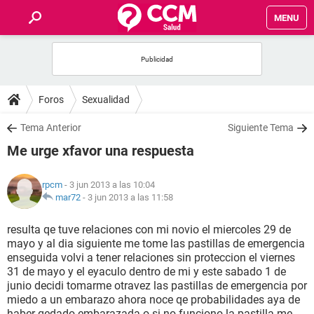
MENU
INICIO
FOROS
Foros
Sexualidad
SALUD
Tema Anterior
Siguiente Tema
Me urge xfavor una respuesta
FAMILIA
rpcm
- 3 jun 2013 a las 10:04
NUTRICIÓN
mar72
-
3 jun 2013 a las 11:58
resulta qe tuve relaciones con mi novio el miercoles 29 de
BIENESTAR
mayo y al dia siguiente me tome las pastillas de emergencia
enseguida volvi a tener relaciones sin proteccion el viernes
SEXUALIDAD
31 de mayo y el eyaculo dentro de mi y este sabado 1 de
junio decidi tomarme otravez las pastillas de emergencia por
miedo a un embarazo ahora noce qe probabilidades aya de
GLOSARIO
haber qedado embarazada o si no funciono la pastilla me