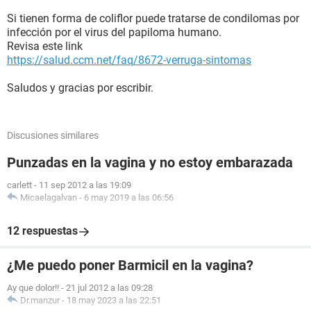
Si tienen forma de coliflor puede tratarse de condilomas por
infección por el virus del papiloma humano.
Revisa este link
https://salud.ccm.net/faq/8672-verruga-sintomas
Saludos y gracias por escribir.
Discusiones similares
Punzadas en la vagina y no estoy embarazada
carlett
-
11 sep 2012 a las 19:09
Micaelagalvan
-
6 may 2019 a las 06:56
12 respuestas
¿Me puedo poner Barmicil en la vagina?
Ay que dolor!!
-
21 jul 2012 a las 09:28
Dr.manzur
-
18 may 2023 a las 22:51