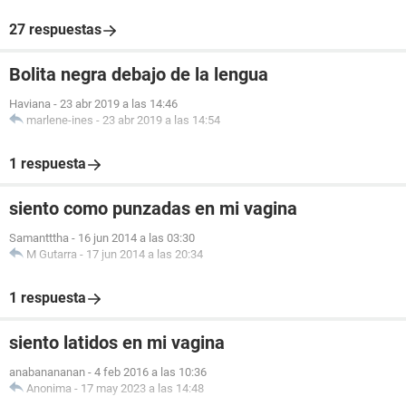
27 respuestas
Bolita negra debajo de la lengua
Haviana
-
23 abr 2019 a las 14:46
marlene-ines
-
23 abr 2019 a las 14:54
1 respuesta
siento como punzadas en mi vagina
Samantttha
-
16 jun 2014 a las 03:30
M Gutarra
-
17 jun 2014 a las 20:34
1 respuesta
siento latidos en mi vagina
anabanananan
-
4 feb 2016 a las 10:36
Anonima
-
17 may 2023 a las 14:48