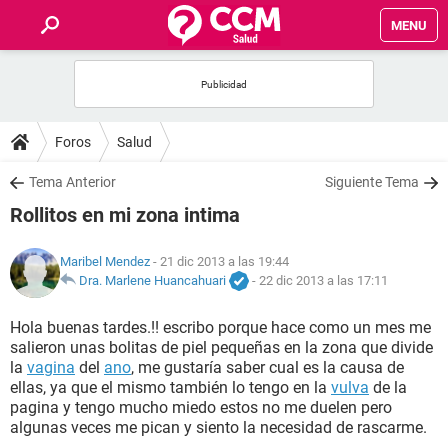
MENU
INICIO
FOROS
Foros
Salud
SALUD
Tema Anterior
Siguiente Tema
Rollitos en mi zona intima
FAMILIA
Maribel Mendez
- 21 dic 2013 a las 19:44
NUTRICIÓN
Dra. Marlene Huancahuari
-
22 dic 2013 a las 17:11
Hola buenas tardes.!! escribo porque hace como un mes me
BIENESTAR
salieron unas bolitas de piel pequeñas en la zona que divide
la
vagina
del
ano
, me gustaría saber cual es la causa de
SEXUALIDAD
ellas, ya que el mismo también lo tengo en la
vulva
de la
pagina y tengo mucho miedo estos no me duelen pero
algunas veces me pican y siento la necesidad de rascarme.
GLOSARIO