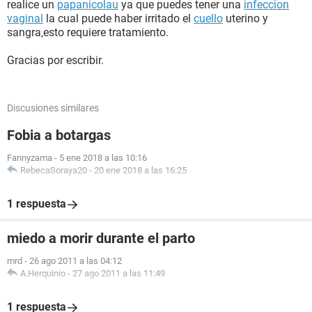
realice un
papanicolau
ya que puedes tener una
infeccion
vaginal
la cual puede haber irritado el
cuello
uterino y
sangra,esto requiere tratamiento.
Gracias por escribir.
Discusiones similares
Fobia a botargas
Fannyzama
-
5 ene 2018 a las 10:16
RebecaSoraya20
-
20 ene 2018 a las 16:25
1 respuesta
miedo a morir durante el parto
mrd
-
26 ago 2011 a las 04:12
A.Herquinio
-
27 ago 2011 a las 11:49
1 respuesta