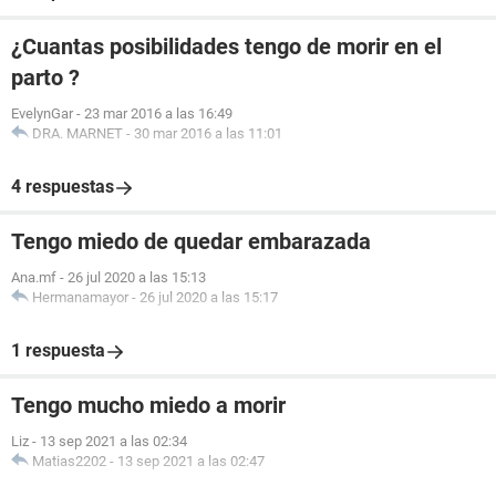
¿Cuantas posibilidades tengo de morir en el
parto ?
EvelynGar
-
23 mar 2016 a las 16:49
DRA. MARNET
-
30 mar 2016 a las 11:01
4 respuestas
Tengo miedo de quedar embarazada
Ana.mf
-
26 jul 2020 a las 15:13
Hermanamayor
-
26 jul 2020 a las 15:17
1 respuesta
Tengo mucho miedo a morir
Liz
-
13 sep 2021 a las 02:34
Matias2202
-
13 sep 2021 a las 02:47