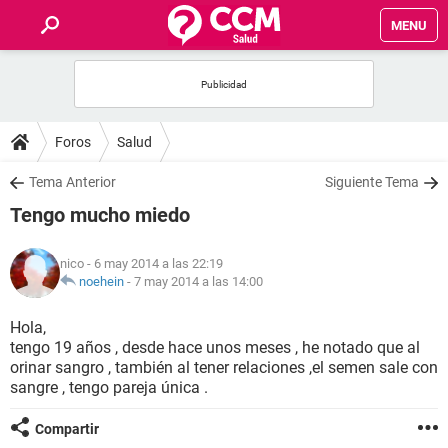
MENU
INICIO
FOROS
Foros
Salud
SALUD
Tema Anterior
Siguiente Tema
Tengo mucho miedo
FAMILIA
nico
- 6 may 2014 a las 22:19
NUTRICIÓN
noehein
-
7 may 2014 a las 14:00
Hola,
BIENESTAR
tengo 19 años , desde hace unos meses , he notado que al
orinar sangro , también al tener relaciones ,el semen sale con
SEXUALIDAD
sangre , tengo pareja única .
Compartir
GLOSARIO