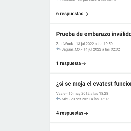
6 respuestas
Prueba de embarazo inválido
ZaidWook
-
13 jul 2022 a las 19:50
Jaguar_MX
-
14 jul 2022 a las 02:32
1 respuesta
¿si se moja el evatest funci
Vaale
-
16 may 2012 a las 18:28
Mic
-
29 oct 2021 a las 07:07
4 respuestas