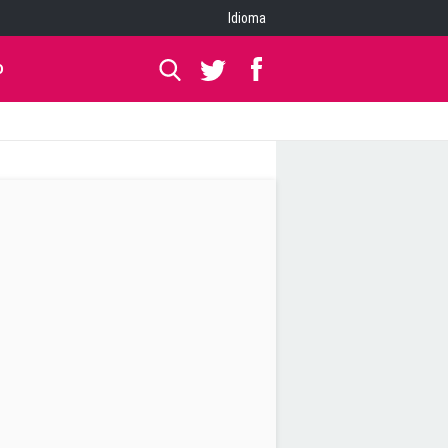
Idioma
O