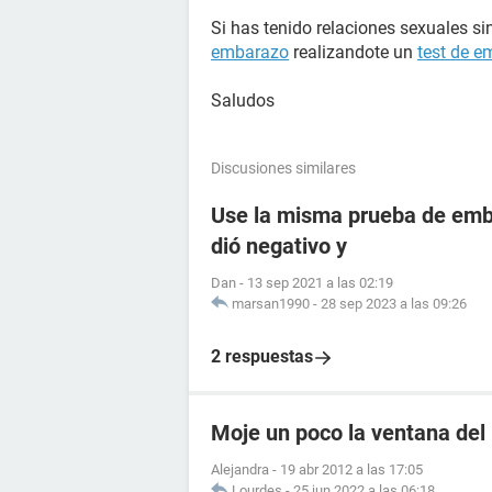
Si has tenido relaciones sexuales si
embarazo
realizandote un
test de 
Saludos
Discusiones similares
Use la misma prueba de emba
dió negativo y
Dan
-
13 sep 2021 a las 02:19
marsan1990
-
28 sep 2023 a las 09:26
2 respuestas
Moje un poco la ventana del
Alejandra
-
19 abr 2012 a las 17:05
Lourdes
-
25 jun 2022 a las 06:18